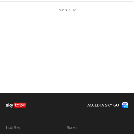
PUBBLICITÀ
ACCEDI A SKY GO
I siti Sky:
Servizi: