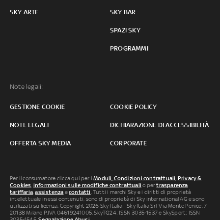
SKY ARTE
SKY BAR
SPAZI SKY
PROGRAMMI
Note legali:
GESTIONE COOKIE
COOKIE POLICY
NOTE LEGALI
DICHIARAZIONE DI ACCESSIBILITÀ
OFFERTA SKY MEDIA
CORPORATE
Per il consumatore clicca qui per i
Moduli, Condizioni contrattuali
,
Privacy &
Cookies
,
informazioni sulle modifiche contrattuali
o per
trasparenza
tariffaria
,
assistenza
e
contatti
. Tutti i marchi Sky e i diritti di proprietà
intellettuale in essi contenuti, sono di proprietà di Sky international AG e sono
utilizzati su licenza. Copyright 2026 Sky Italia - Sky Italia Srl Via Monte Penice, 7 -
20138 Milano P.IVA 04619241005. SkyTG24: ISSN 3035-1537 e SkySport: ISSN
3035-1545.
Segnalazione Abusi