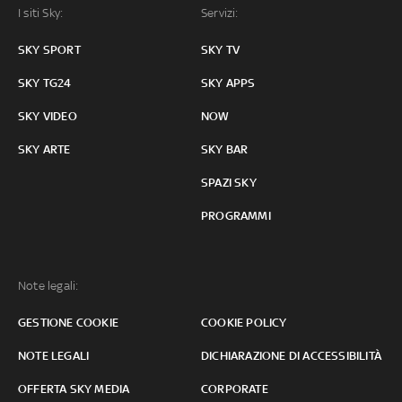
I siti Sky:
Servizi:
SKY SPORT
SKY TV
SKY TG24
SKY APPS
SKY VIDEO
NOW
SKY ARTE
SKY BAR
SPAZI SKY
PROGRAMMI
Note legali:
GESTIONE COOKIE
COOKIE POLICY
NOTE LEGALI
DICHIARAZIONE DI ACCESSIBILITÀ
OFFERTA SKY MEDIA
CORPORATE