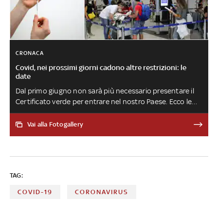
CRONACA
Covid, nei prossimi giorni cadono altre restrizioni: le
date
Dal primo giugno non sarà più necessario presentare il
Certificato verde per entrare nel nostro Paese. Ecco le
altre date verso l'uscita dall'emergenza
Vai alla Fotogallery
TAG:
COVID-19
CORONAVIRUS