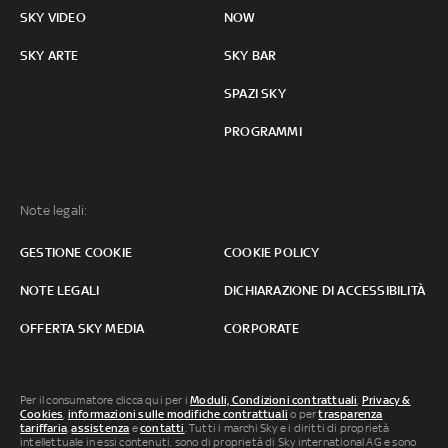
SKY VIDEO
NOW
SKY ARTE
SKY BAR
SPAZI SKY
PROGRAMMI
Note legali:
GESTIONE COOKIE
COOKIE POLICY
NOTE LEGALI
DICHIARAZIONE DI ACCESSIBILITÀ
OFFERTA SKY MEDIA
CORPORATE
Per il consumatore clicca qui per i
Moduli, Condizioni contrattuali
,
Privacy &
Cookies
,
informazioni sulle modifiche contrattuali
o per
trasparenza
tariffaria
,
assistenza
e
contatti
. Tutti i marchi Sky e i diritti di proprietà
intellettuale in essi contenuti, sono di proprietà di Sky international AG e sono