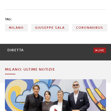
TAG:
MILANO
GIUSEPPE SALA
CORONAVIRUS
DIRETTA
LIVE
MILANO: ULTIME NOTIZIE