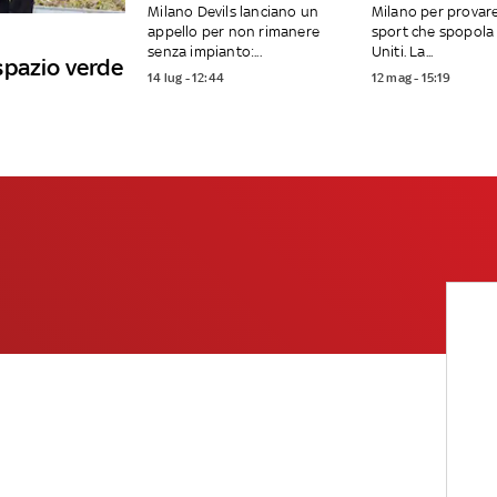
Milano Devils lanciano un
Milano per provar
appello per non rimanere
sport che spopola 
senza impianto:...
Uniti. La...
spazio verde
14 lug - 12:44
12 mag - 15:19