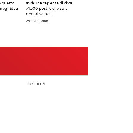
e questo
avrà una capienza di circa
negli Stati
71.500 posti e che sarà
operativo per...
25 mar - 10:06
PUBBLICITÀ