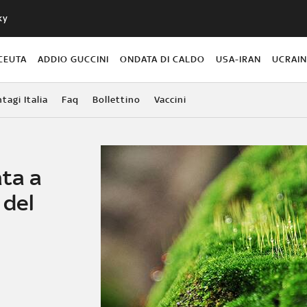
ky
CEUTA
ADDIO GUCCINI
ONDATA DI CALDO
USA-IRAN
UCRAI
agi Italia
Faq
Bollettino
Vaccini
ata a
 del