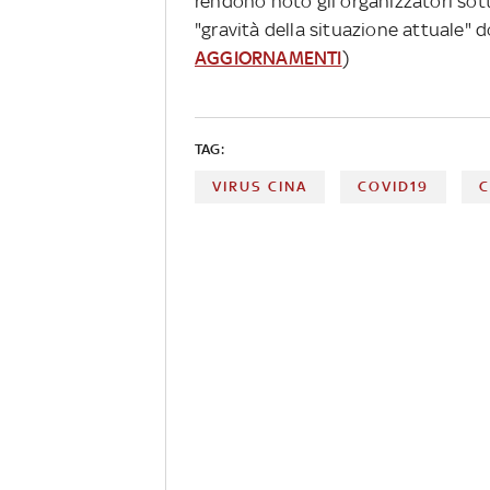
rendono noto gli organizzatori sot
"gravità della situazione attuale" d
AGGIORNAMENTI
)
TAG:
VIRUS CINA
COVID19