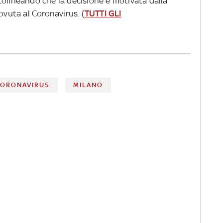
tolineando che la decisione è motivata dalla
ovuta al Coronavirus. (
TUTTI GLI
CORONAVIRUS
MILANO