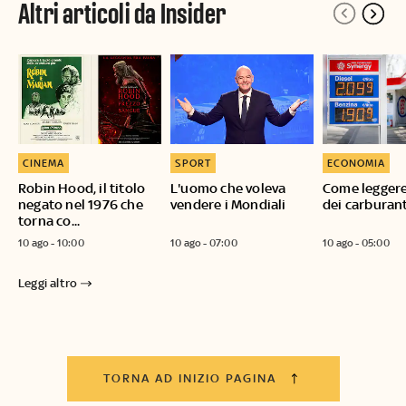
Altri articoli da Insider
CINEMA
SPORT
ECONOMIA
Robin Hood, il titolo
L'uomo che voleva
Come leggere 
negato nel 1976 che
vendere i Mondiali
dei carburant
torna co...
10 ago - 10:00
10 ago - 07:00
10 ago - 05:00
Leggi altro
TORNA AD INIZIO PAGINA