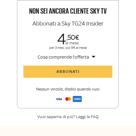
Insider e Sky Sport Insider
NON SEI ANCORA CLIENTE SKY TV
Abbonati a Sky TG24 Insider
4
50
al mese
per 3 mesi, poi 9€ al mese
Cosa comprende l'offerta
Tutti gli articoli di Sky TG24 Insider
ABBONATI
Approfondimenti
,
opinioni e punti di
vista autorevoli
Nessun vincolo, disdici quando vuoi
La newsletter esclusiva di Sky TG24
Insider
Vuoi saperne di più? Leggi le FAQ