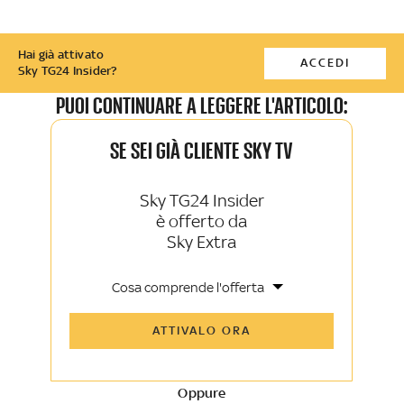
Hai già attivato
ACCEDI
Sky TG24 Insider?
PUOI CONTINUARE A LEGGERE L'ARTICOLO:
SE SEI GIÀ CLIENTE SKY TV
Sky TG24 Insider
è offerto da
Sky Extra
Cosa comprende l'offerta
Tutti gli articoli di Sky TG24 Insider e
ATTIVALO ORA
Sky Sport Insider
Approfondimenti, opinioni e punti di
vista autorevoli
Oppure
La newsletter esclusiva di Sky TG24