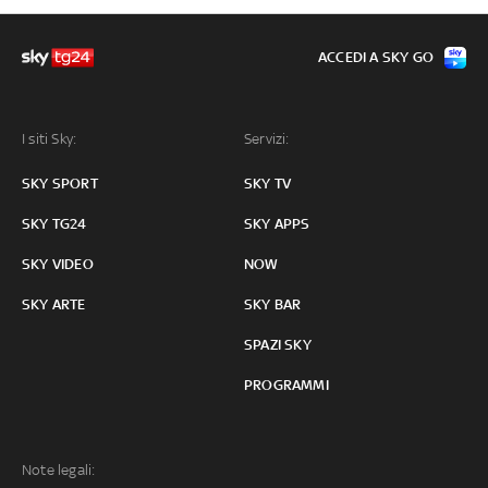
ACCEDI A SKY GO
I siti Sky:
Servizi:
SKY SPORT
SKY TV
SKY TG24
SKY APPS
SKY VIDEO
NOW
SKY ARTE
SKY BAR
SPAZI SKY
PROGRAMMI
Note legali: