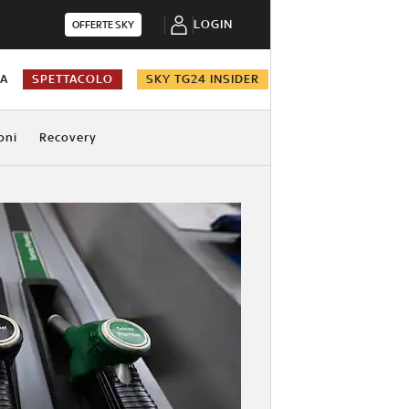
LOGIN
OFFERTE SKY
NA
SPETTACOLO
SKY TG24 INSIDER
oni
Recovery