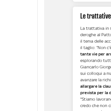
Le trattativ
La trattativa in
deroghe al Patto
il tema delle ac
il taglio: “Non c
tante vie per arr
esplorando tutt
Giancarlo Giorge
sui colloqui a m
avanzare la richie
allargare la cla
prevista per la 
"Stiamo lavoran
credo che non ci 