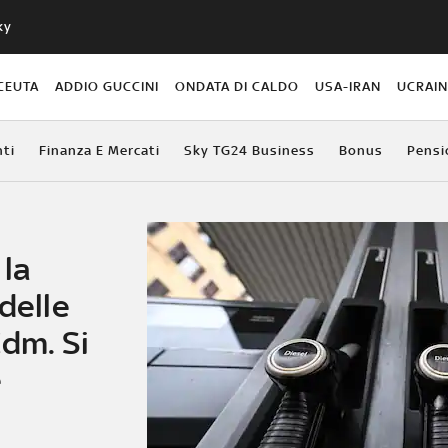
ky
CEUTA
ADDIO GUCCINI
ONDATA DI CALDO
USA-IRAN
UCRAI
ti
Finanza E Mercati
Sky TG24 Business
Bonus
Pensi
 la
delle
dm. Si
e