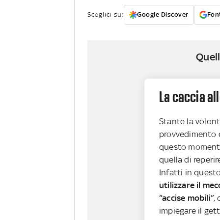
Sceglici su:
Google Discover
Font
Quell
La caccia al
Stante la volontà
provvedimento di
questo momento
quella di reperir
Infatti in que
utilizzare il me
“accise mobili”
,
impiegare il get