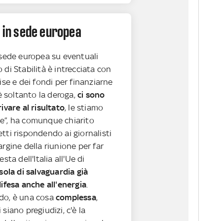
e in sede europea
 sede europea su eventuali
 di Stabilità è intrecciata con
cise e dei fondi per finanziarne
'è soltanto la deroga,
ci sono
ivare al risultato
, le stiamo
e”, ha comunque chiarito
tti rispondendo ai giornalisti
argine della riunione per far
sta dell'Italia all'Ue di
usola di salvaguardia già
difesa anche all'energia
.
do, è una cosa
complessa
,
siano pregiudizi, c'è la