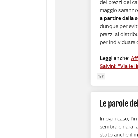
dei prezzi dei c
maggio saranno 
a partire dalla
dunque per evi
prezzi al distrib
per individuare 
Leggi anche
:
Aff
Salvini: "Via le
1/7
Le parole de
In ogni caso, l’
sembra chiara: a
stato anche il m