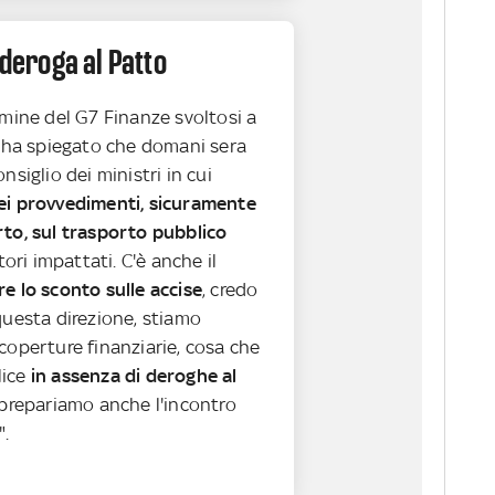
 deroga al Patto
rmine del G7 Finanze svoltosi a
i ha spiegato che domani sera
nsiglio dei ministri in cui
ei provvedimenti, sicuramente
rto, sul trasporto pubblico
ttori impattati. C'è anche il
e lo sconto sulle accise
, credo
questa direzione, stiamo
coperture finanziarie, cosa che
lice
in assenza di deroghe al
i prepariamo anche l'incontro
".