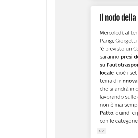
Il nodo della
Mercoledì, al te
Parigi, Giorgett
“è previsto un Co
saranno
presi d
sull'autotraspo
locale
, cioè i se
tema di
rinnovar
che si andrà in 
lavorando sulle 
non è mai semp
Patto
, quindi c
con le categorie
3/7