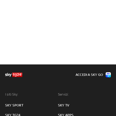
ACCEDI A SKY GO
I siti Sky:
Servizi:
SKY SPORT
SKY TV
SKY TG24
SKY APPS