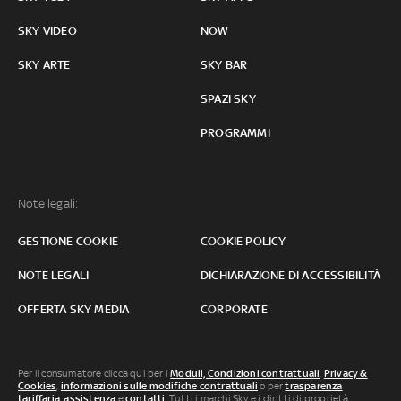
SKY VIDEO
NOW
SKY ARTE
SKY BAR
SPAZI SKY
PROGRAMMI
Note legali:
GESTIONE COOKIE
COOKIE POLICY
NOTE LEGALI
DICHIARAZIONE DI ACCESSIBILITÀ
OFFERTA SKY MEDIA
CORPORATE
Per il consumatore clicca qui per i
Moduli, Condizioni contrattuali
,
Privacy &
Cookies
,
informazioni sulle modifiche contrattuali
o per
trasparenza
tariffaria
,
assistenza
e
contatti
. Tutti i marchi Sky e i diritti di proprietà