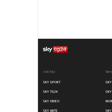
I siti Sky:
Serv
SKY SPORT
SKY
SKY TG24
SKY
SKY VIDEO
NO
SKY ARTE
SKY