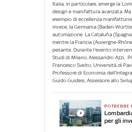
Italia, in particolare, emerge la L
design e manifattura avanzata. Ma 
esempio di eccellenza manifatturier
invece, la Germania (Baden-Württe
automazione. La Cataluña (Spagna) 
mentre la Francia (Auvergne-Rhône-
pesante. Durante l'evento interverr
Studi di Milano, Alessandro Azzi, 
Francesco Svelto, Università di Pav
Professore di Economia dell'Integr
Guido Guidesi, Assessore allo Svi
POTREBBE 
Lombardia
per gli in