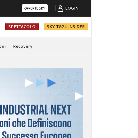
LOGIN
OFFERTE SKY
A
SPETTACOLO
SKY TG24 INSIDER
oni
Recovery