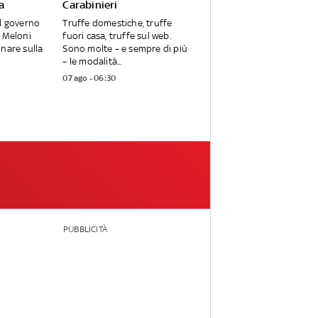
a
Carabinieri
l governo
Truffe domestiche, truffe
 Meloni
fuori casa, truffe sul web.
nare sulla
Sono molte – e sempre di più
– le modalità...
07 ago - 06:30
PUBBLICITÀ