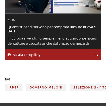
AUTO
Quanti stipendi servono per comprare un'auto nuova? I
DATI
In Europa si vendono sempre meno automobili, e la crisi
del settore è causata anche dal prezzo dei mezzi di
trasporto. Da gennaio 2021 il costo delle auto nuove è
salito del 13%, mentre quelle usate hanno registrato un
Vai alla Fotogallery
+22%. In Cina intanto la situazione del mercato delle
elettriche è diversa: anche di questo si è parlato nella
puntata del 3 dicembre di Numeri approfondimento di
Sky TG24
TAG:
IRPEF
GOVERNO MELONI
SELEZIONE SKY T