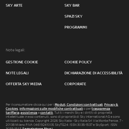
SKY ARTE
SKY BAR
SPAZI SKY
PROGRAMMI
Note legali:
GESTIONE COOKIE
COOKIE POLICY
NOTE LEGALI
DICHIARAZIONE DI ACCESSIBILITÀ
OFFERTA SKY MEDIA
CORPORATE
Per il consumatore clicca qui per i
Moduli, Condizioni contrattuali
,
Privacy &
Cookies
,
informazioni sulle modifiche contrattuali
o per
trasparenza
tariffaria
,
assistenza
e
contatti
. Tutti i marchi Sky e i diritti di proprietà
intellettuale in essi contenuti, sono di proprietà di Sky international AG e sono
utilizzati su licenza. Copyright 2026 Sky Italia - Sky Italia Srl Via Monte Penice, 7 -
20138 Milano P.IVA 04619241005. SkyTG24: ISSN 3035-1537 e SkySport: ISSN
3035-1545.
Segnalazione Abusi