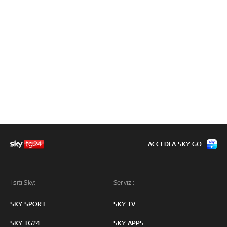
ACCEDI A SKY GO
I siti Sky:
Servizi:
SKY SPORT
SKY TV
SKY TG24
SKY APPS