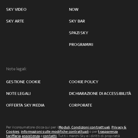
SKY VIDEO
NOW
SKY ARTE
SKY BAR
SPAZI SKY
PROGRAMMI
Note legali:
GESTIONE COOKIE
COOKIE POLICY
NOTE LEGALI
DICHIARAZIONE DI ACCESSIBILITÀ
OFFERTA SKY MEDIA
CORPORATE
Per il consumatore clicca qui per i
Moduli, Condizioni contrattuali
,
Privacy &
Cookies
,
informazioni sulle modifiche contrattuali
o per
trasparenza
tariffaria
,
assistenza
e
contatti
. Tutti i marchi Sky e i diritti di proprietà