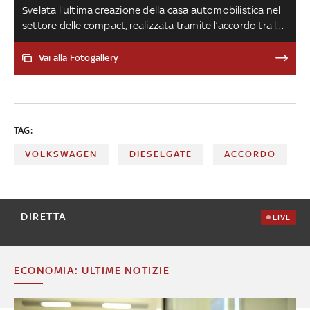
Svelata l'ultima creazione della casa automobilistica nel
settore delle compact, realizzata tramite l’accordo tra la
licenziataria Impero e Maestri Design. Una livrea rossa
fiammante che mixa sportività, artigianalità,
Vai alla Fotogallery
personalizzazione ed esclusività: un motore 1.4 T.JET
turbo in grado di erogare fino a 250 CV e una velocità
massima di 280 Km/h. Ecco le foto di 'Spettacolo'
TAG:
VOLKSWAGEN
DIESELGATE
ACCORDO
DIRETTA
LIVE
ECONOMIA: ULTIME NOTIZIE