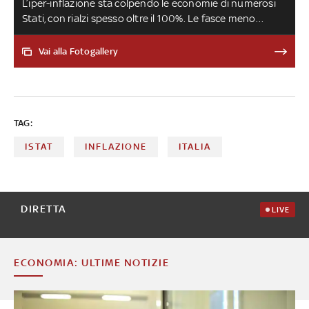
L’iper-inflazione sta colpendo le economie di numerosi
Stati, con rialzi spesso oltre il 100%. Le fasce meno
abbienti sono le più colpite, con il rischio di innescare
disparità e conflitti sociali. Ecco quali sono i casi più
Vai alla Fotogallery
drammatici a livello globale
TAG:
ISTAT
INFLAZIONE
ITALIA
DIRETTA
LIVE
ECONOMIA: ULTIME NOTIZIE