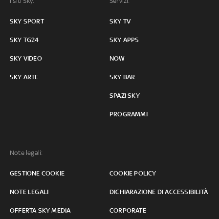
I siti Sky:
Servizi:
SKY SPORT
SKY TV
SKY TG24
SKY APPS
SKY VIDEO
NOW
SKY ARTE
SKY BAR
SPAZI SKY
PROGRAMMI
Note legali:
GESTIONE COOKIE
COOKIE POLICY
NOTE LEGALI
DICHIARAZIONE DI ACCESSIBILITÀ
OFFERTA SKY MEDIA
CORPORATE