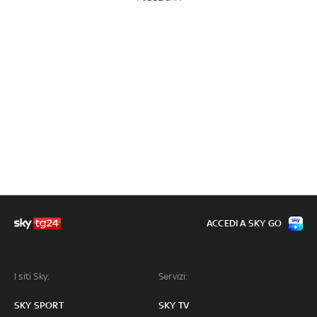
ACCEDI A SKY GO
I siti Sky:
Servizi:
SKY SPORT
SKY TV