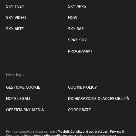
SKY TG24
SKY APPS
SKY VIDEO
NOW
SKY ARTE
SKY BAR
SPAZI SKY
PROGRAMMI
Note legali:
GESTIONE COOKIE
COOKIE POLICY
NOTE LEGALI
DICHIARAZIONE DI ACCESSIBILITÀ
OFFERTA SKY MEDIA
CORPORATE
Per il consumatore clicca qui per i
Moduli, Condizioni contrattuali
,
Privacy &
Cookies
,
informazioni sulle modifiche contrattuali
o per
trasparenza