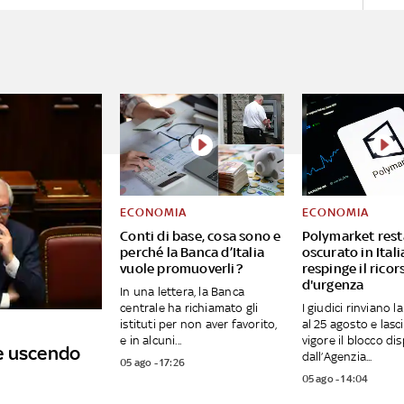
ECONOMIA
ECONOMIA
Conti di base, cosa sono e
Polymarket rest
perché la Banca d’Italia
oscurato in Itali
vuole promuoverli?
respinge il ricor
d'urgenza
In una lettera, la Banca
centrale ha richiamato gli
I giudici rinviano l
istituti per non aver favorito,
al 25 agosto e lasc
e in alcuni...
vigore il blocco di
e uscendo
dall’Agenzia...
05 ago - 17:26
05 ago - 14:04