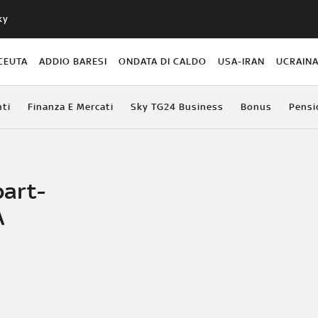
ky
CEUTA
ADDIO BARESI
ONDATA DI CALDO
USA-IRAN
UCRAIN
ti
Finanza E Mercati
Sky TG24 Business
Bonus
Pensi
part-
A