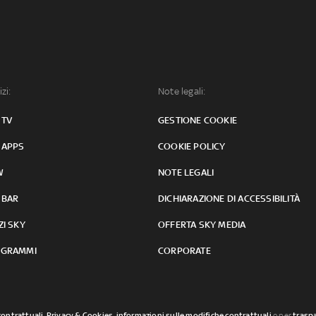
izi:
Note legali:
 TV
GESTIONE COOKIE
 APPS
COOKIE POLICY
W
NOTE LEGALI
 BAR
DICHIARAZIONE DI ACCESSIBILITÀ
ZI SKY
OFFERTA SKY MEDIA
GRAMMI
CORPORATE
contrattuali
,
Privacy & Cookies
,
informazioni sulle modifiche contrattuali
o per
traspa