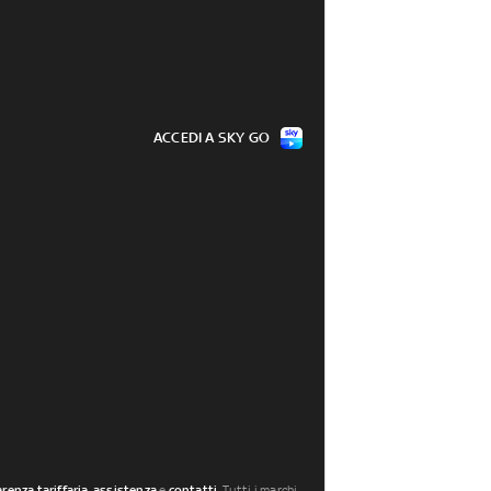
ACCEDI A SKY GO
renza tariffaria
,
assistenza
e
contatti
. Tutti i marchi