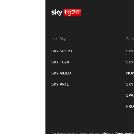
I siti Sky:
Serv
SKY SPORT
SKY
SKY TG24
SKY
SKY VIDEO
NO
SKY ARTE
SKY
SPA
PRO
Per il consumatore clicca qui per i
Moduli, Condizioni 