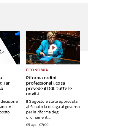
ECONOMIA
a
Riforma ordini
a: Tar
professionali, cosa
so
prevede il Ddl: tutte le
novità
a decisione
Il 3 agosto è stata approvata
iano in
al Senato la delega al governo
sposto
per la riforma degli
ordinamenti...
05 ago - 07:00