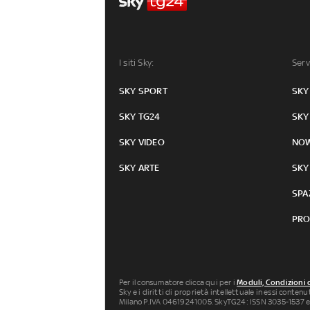
I siti Sky:
Serv
SKY SPORT
SKY
SKY TG24
SKY
SKY VIDEO
NO
SKY ARTE
SKY
SPA
PRO
Per il consumatore clicca qui per i
Moduli, Condizioni 
Sky e i diritti di proprietà intellettuale in essi conten
Milano P.IVA 04619241005. SkyTG24: ISSN 3035-1537 e