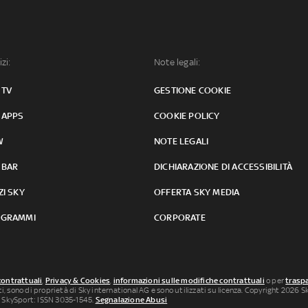
izi:
Note legali:
 TV
GESTIONE COOKIE
 APPS
COOKIE POLICY
W
NOTE LEGALI
 BAR
DICHIARAZIONE DI ACCESSIBILITÀ
ZI SKY
OFFERTA SKY MEDIA
GRAMMI
CORPORATE
contrattuali
,
Privacy & Cookies
,
informazioni sulle modifiche contrattuali
o per
traspa
uti, sono di proprietà di Sky international AG e sono utilizzati su licenza. Copyright 2026 Sky
 SkySport: ISSN 3035-1545.
Segnalazione Abusi