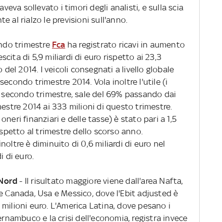
aveva sollevato i timori degli analisti, e sulla scia
 al rialzo le previsioni sull'anno.
ndo trimestre
Fca
ha registrato ricavi in aumento
escita di 5,9 miliardi di euro rispetto ai 23,3
 del 2014. I veicoli consegnati a livello globale
l secondo trimestre 2014. Vola inoltre l'utile (i
el secondo trimestre, sale del 69% passando dai
mestre 2014 ai 333 milioni di questo trimestre.
e oneri finanziari e delle tasse) è stato pari a 1,5
ispetto al trimestre dello scorso anno.
oltre è diminuito di 0,6 miliardi di euro nel
i di euro.
 Nord
- Il risultato maggiore viene dall'area Nafta,
e Canada, Usa e Messico, dove l'Ebit adjusted è
milioni euro. L'America Latina, dove pesano i
ernambuco e la crisi dell'economia, registra invece