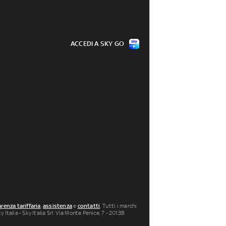
ACCEDI A SKY GO
renza tariffaria
,
assistenza
e
contatti
. Tutti i marchi
 Italia - Sky Italia Srl Via Monte Penice, 7 - 20138