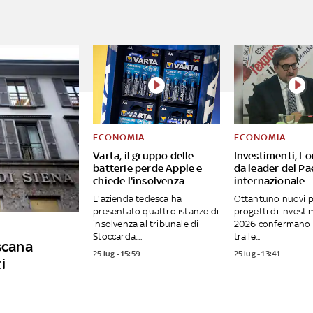
ECONOMIA
ECONOMIA
Varta, il gruppo delle
Investimenti, L
batterie perde Apple e
da leader del Pa
chiede l'insolvenza
internazionale
L'azienda tedesca ha
Ottantuno nuovi po
presentato quattro istanze di
progetti di invest
insolvenza al tribunale di
2026 confermano l
Stoccarda....
tra le...
oscana
25 lug - 15:59
25 lug - 13:41
i