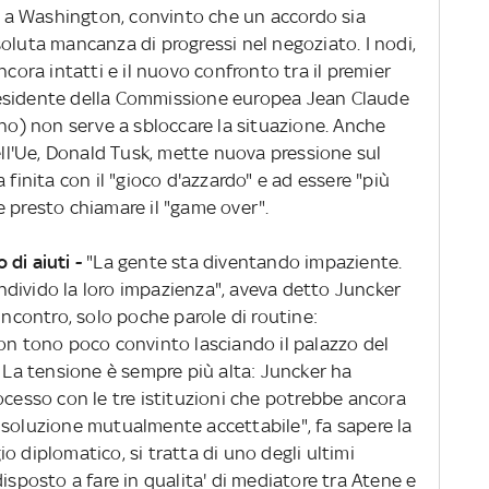
na a Washington, convinto che un accordo sia
oluta mancanza di progressi nel negoziato. I nodi,
ncora intatti e il nuovo confronto tra il premier
 presidente della Commissione europea Jean Claude
ano) non serve a sbloccare la situazione. Anche
dell'Ue, Donald Tusk, mette nuova pressione sul
 finita con il "gioco d'azzardo" e ad essere "più
 presto chiamare il "game over".
di aiuti -
"La gente sta diventando impaziente.
divido la loro impazienza", aveva detto Juncker
incontro, solo poche parole di routine:
con tono poco convinto lasciando il palazzo del
. La tensione è sempre più alta: Juncker ha
ocesso con le tre istituzioni che potrebbe ancora
 soluzione mutualmente accettabile", fa sapere la
o diplomatico, si tratta di uno degli ultimi
isposto a fare in qualita' di mediatore tra Atene e