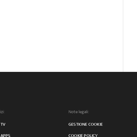
izi:
Note legali:
 TV
GESTIONE COOKIE
 APPS
COOKIE POLICY