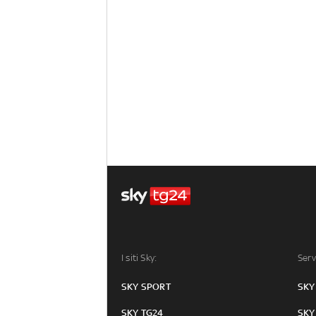
I siti Sky:
Serv
SKY SPORT
SKY
SKY TG24
SKY