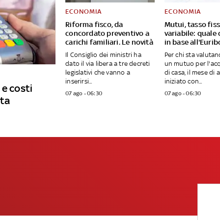
ECONOMIA
ECONOMIA
Riforma fisco, da
Mutui, tasso fis
concordato preventivo a
variabile: quale
carichi familiari. Le novità
in base all'Eurib
Il Consiglio dei ministri ha
Per chi sta valuta
dato il via libera a tre decreti
un mutuo per l'ac
legislativi che vanno a
di casa, il mese di 
inserirsi...
iniziato con...
 e costi
07 ago - 06:30
07 ago - 06:30
rta