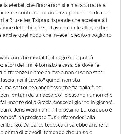
e la Merkel, che finora non si è mai sottratta al
mamente contraria ad un terzo pacchetto di aiuti.
ri a Bruxelles, Tsipras risponde che accelererà i
ione del debito è sul tavolo con le altre, e che
e anche quel nodo che invece i creditori vogliono
aro con che modalità il negoziato potrà
oziatori del Fmi è tornato a casa, da dove fa
 differenze in aree chiave e non ci sono stati
 lascia mai il tavolo" quindi non sta
, ma sottolinea anch'esso che "la palla è nel
ben lontani da un accordo", crescono i timori che
n fallimento della Grecia cresce di giorno in giorno",
esbank, Jens Weidmann. "Il prossimo Eurogruppo è
tempo", ha precisato Tusk, riferendosi alla
semburgo. Da parte tedesca ci sarebbe anche la
o prima di giovedì, temendo che un solo