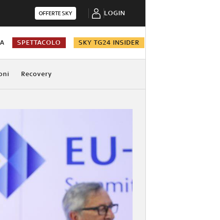
LOGIN
OFFERTE SKY
NA
SPETTACOLO
SKY TG24 INSIDER
oni
Recovery