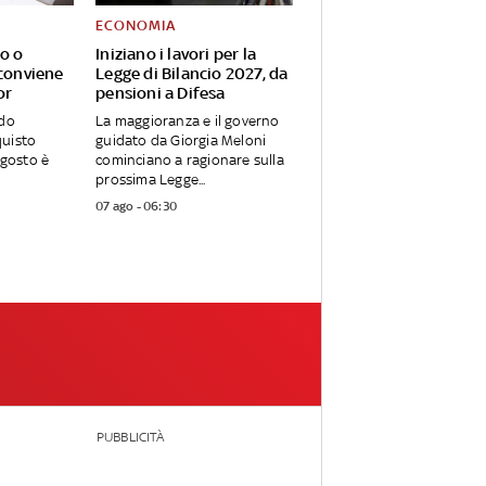
ECONOMIA
so o
Iniziano i lavori per la
 conviene
Legge di Bilancio 2027, da
or
pensioni a Difesa
ndo
La maggioranza e il governo
quisto
guidato da Giorgia Meloni
agosto è
cominciano a ragionare sulla
prossima Legge...
07 ago - 06:30
PUBBLICITÀ