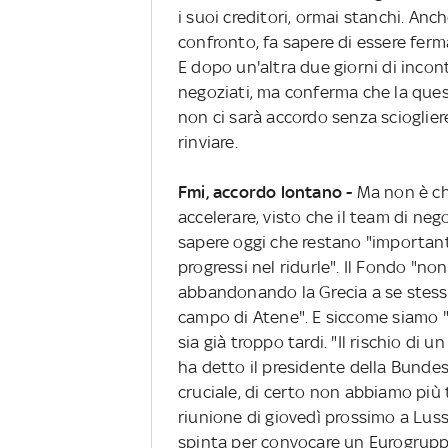
i suoi creditori, ormai stanchi. Anch
confronto, fa sapere di essere fer
E dopo un'altra due giorni di incont
negoziati, ma conferma che la quest
non ci sarà accordo senza scioglier
rinviare.
Fmi, accordo lontano -
Ma non è chi
accelerare, visto che il team di neg
sapere oggi che restano "importanti
progressi nel ridurle". Il Fondo "non
abbandonando la Grecia a se stessa
campo di Atene". E siccome siamo "
sia già troppo tardi. "Il rischio di u
ha detto il presidente della Bund
cruciale, di certo non abbiamo più 
riunione di giovedì prossimo a Lus
spinta per convocare un Eurogrupp