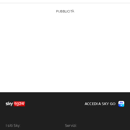
PUBBLICITÀ
ACCEDI A SKY GO
I siti Sky:
Servizi: