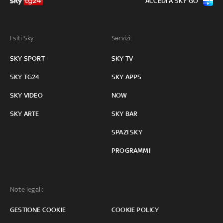
ACCEDI A SKY GO
I siti Sky:
Servizi:
SKY SPORT
SKY TV
SKY TG24
SKY APPS
SKY VIDEO
NOW
SKY ARTE
SKY BAR
SPAZI SKY
PROGRAMMI
Note legali:
GESTIONE COOKIE
COOKIE POLICY