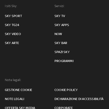
I siti Sky:
Servizi:
SKY SPORT
SKY TV
SKY TG24
SKY APPS
SKY VIDEO
NOW
SKY ARTE
SKY BAR
SPAZI SKY
PROGRAMMI
Note legali:
GESTIONE COOKIE
COOKIE POLICY
NOTE LEGALI
DICHIARAZIONE DI ACCESSIBILITÀ
OFFERTA SKY MEDIA
CORPORATE