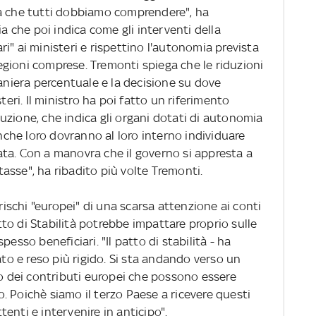
ma che tutti dobbiamo comprendere", ha
ia che poi indica come gli interventi della
i" ai ministeri e rispettino l'autonomia prevista
 regioni comprese. Tremonti spiega che le riduzioni
maniera percentuale e la decisione su dove
teri. Il ministro ha poi fatto un riferimento
tituzione, che indica gli organi dotati di autonomia
Anche loro dovranno al loro interno individuare
ta. Con a manovra che il governo si appresta a
asse", ha ribadito più volte Tremonti.
 rischi "europei" di una scarsa attenzione ai conti
to di Stabilità potrebbe impattare proprio sulle
esso beneficiari. "Il patto di stabilità - ha
ato e reso più rigido. Si sta andando verso un
lo dei contributi europei che possono essere
vo. Poichè siamo il terzo Paese a ricevere questi
enti e intervenire in anticipo".