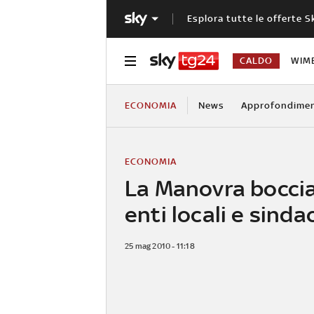
Esplora tutte le offerte S
CALDO
WIM
ECONOMIA
News
Approfondimen
ECONOMIA
La Manovra bocci
enti locali e sinda
25 mag 2010 - 11:18