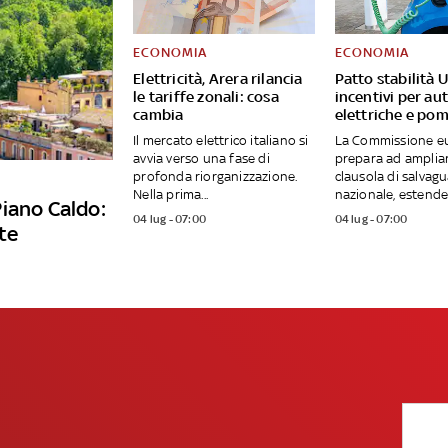
ECONOMIA
ECONOMIA
Elettricità, Arera rilancia
Patto stabilità U
le tariffe zonali: cosa
incentivi per au
cambia
elettriche e po
Il mercato elettrico italiano si
La Commissione eu
avvia verso una fase di
prepara ad ampliar
profonda riorganizzazione.
clausola di salvag
Nella prima...
nazionale, estende
iano Caldo:
04 lug - 07:00
04 lug - 07:00
te