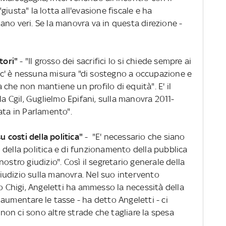
iusta" la lotta all'evasione fiscale e ha
siano veri. Se la manovra va in questa direzione -
tori"
- "Il grosso dei sacrifici lo si chiede sempre ai
on c' è nessuna misura "di sostegno a occupazione e
che non mantiene un profilo di equità". E' il
la Cgil, Guglielmo Epifani, sulla manovra 2011-
ata in Parlamento".
u costi della politica"
- "E' necessario che siano
ti della politica e di funzionamento della pubblica
ostro giudizio". Così il segretario generale della
 giudizio sulla manovra. Nel suo intervento
zo Chigi, Angeletti ha ammesso la necessità della
aumentare le tasse - ha detto Angeletti - ci
on ci sono altre strade che tagliare la spesa