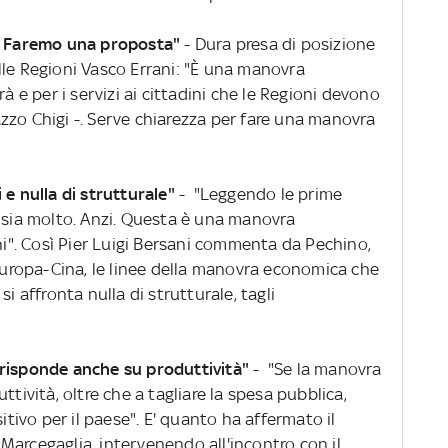
e. Faremo una proposta"
- Dura presa di posizione
lle Regioni Vasco Errani: "È una manovra
rà e per i servizi ai cittadini che le Regioni devono
zzo Chigi -. Serve chiarezza per fare una manovra
 e nulla di strutturale"
- "Leggendo le prime
i sia molto. Anzi. Questa è una manovra
chi". Così Pier Luigi Bersani commenta da Pechino,
 Europa-Cina, le linee della manovra economica che
i affronta nulla di strutturale, tagli
 risponde anche su produttività"
- "Se la manovra
ttività, oltre che a tagliare la spesa pubblica,
itivo per il paese". E' quanto ha affermato il
Marcegaglia, intervenendo all'incontro con il