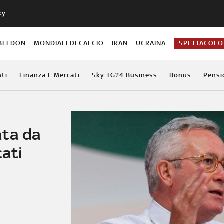
ky
BLEDON
MONDIALI DI CALCIO
IRAN
UCRAINA
SPETTACOLO
ti
Finanza E Mercati
Sky TG24 Business
Bonus
Pensi
ata da
cati