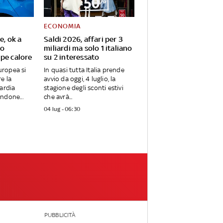
ECONOMIA
e, ok a
Saldi 2026, affari per 3
to
miliardi ma solo 1 italiano
mpe calore
su 2 interessato
ropea si
In quasi tutta Italia prende
e la
avvio da oggi, 4 luglio, la
uardia
stagione degli sconti estivi
ndone...
che avrà...
04 lug - 06:30
PUBBLICITÀ