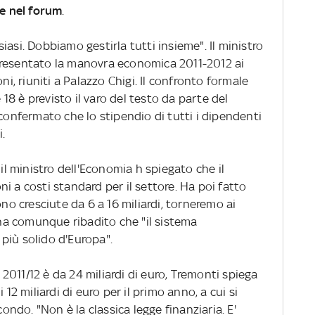
e nel forum
.
asi. Dobbiamo gestirla tutti insieme". Il ministro
presentato la manovra economica 2011-2012 ai
ni, riuniti a Palazzo Chigi. Il confronto formale
e 18 è previsto il varo del testo da parte del
 confermato che lo stipendio di tutti i dipendenti
.
 il ministro dell'Economia h spiegato che il
i a costi standard per il settore. Ha poi fatto
ono cresciute da 6 a 16 miliardi, torneremo ai
i ha comunque ribadito che "il sistema
l più solido d'Europa".
011/12 è da 24 miliardi di euro, Tremonti spiega
 12 miliardi di euro per il primo anno, a cui si
condo. "Non è la classica legge finanziaria. E'