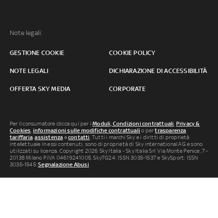
Note legali:
GESTIONE COOKIE
COOKIE POLICY
NOTE LEGALI
DICHIARAZIONE DI ACCESSIBILITÀ
OFFERTA SKY MEDIA
CORPORATE
Per il consumatore clicca qui per i
Moduli, Condizioni contrattuali
,
Privacy &
Cookies
,
informazioni sulle modifiche contrattuali
o per
trasparenza
tariffaria
,
assistenza
e
contatti
. Tutti i marchi Sky e i diritti di proprietà
intellettuale in essi contenuti, sono di proprietà di Sky international AG e sono
utilizzati su licenza. Copyright 2026 Sky Italia - Sky Italia Srl Via Monte Penice, 7 -
20138 Milano P.IVA 04619241005. SkyTG24: ISSN 3035-1537 e SkySport: ISSN
3035-1545.
Segnalazione Abusi