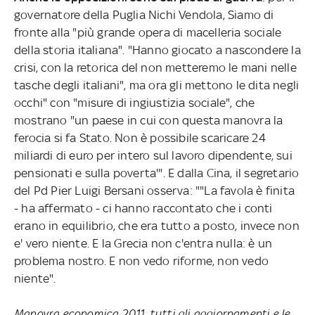
governatore della Puglia Nichi Vendola, Siamo di
fronte alla "più grande opera di macelleria sociale
della storia italiana". "Hanno giocato a nascondere la
crisi, con la retorica del non metteremo le mani nelle
tasche degli italiani", ma ora gli mettono le dita negli
occhi" con "misure di ingiustizia sociale", che
mostrano "un paese in cui con questa manovra la
ferocia si fa Stato. Non è possibile scaricare 24
miliardi di euro per intero sul lavoro dipendente, sui
pensionati e sulla poverta'". E dalla Cina, il segretario
del Pd Pier Luigi Bersani osserva: ""La favola è finita
- ha affermato - ci hanno raccontato che i conti
erano in equilibrio, che era tutto a posto, invece non
e' vero niente. E la Grecia non c'entra nulla: è un
problema nostro. E non vedo riforme, non vedo
niente".
Manovra economica 2011, tutti gli aggiornamenti e le