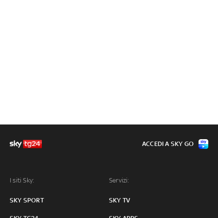
ACCEDI A SKY GO
I siti Sky:
Servizi:
SKY SPORT
SKY TV