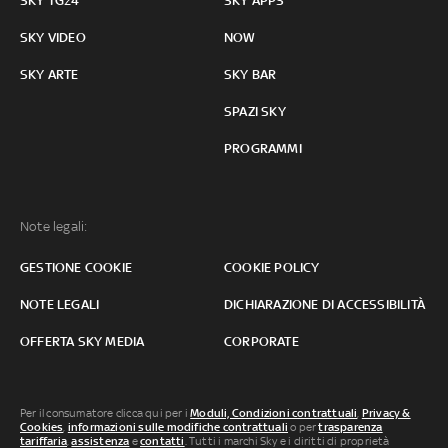
SKY TG24
SKY APPS
SKY VIDEO
NOW
SKY ARTE
SKY BAR
SPAZI SKY
PROGRAMMI
Note legali:
GESTIONE COOKIE
COOKIE POLICY
NOTE LEGALI
DICHIARAZIONE DI ACCESSIBILITÀ
OFFERTA SKY MEDIA
CORPORATE
Per il consumatore clicca qui per i
Moduli, Condizioni contrattuali
,
Privacy &
Cookies
,
informazioni sulle modifiche contrattuali
o per
trasparenza
tariffaria
,
assistenza
e
contatti
. Tutti i marchi Sky e i diritti di proprietà