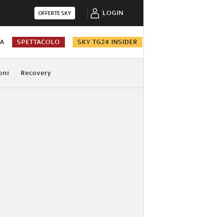
LOGIN
OFFERTE SKY
NA
SPETTACOLO
SKY TG24 INSIDER
oni
Recovery