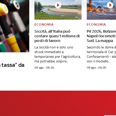
ECONOMIA
ECONOMIA
Siccità, all’Italia può
Pil 2026, Bolzan
costare quasi 1 milione di
Napoli locomoti
posti di lavoro
Sud. La mappa
La siccità non è solo uno
Secondo le stime d
shock immediato e
territoriale di Cer 
temporaneo per l'agricoltura,
Confesercenti - el
ma potrebbe colpire...
con il modello...
a tassa” da
09 ago - 06:30
09 ago - 06:30