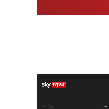
I siti Sky:
Serv