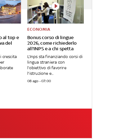
ECONOMIA
o al top e
Bonus corso di lingue
va del
2026, come richiederlo
all'INPS e a chi spetta
i crescita
L’Inps sta finanziando corsi di
per
lingua straniera con
aborate
l’obiettivo di favorire
l'istruzione e...
08 ago - 07:00