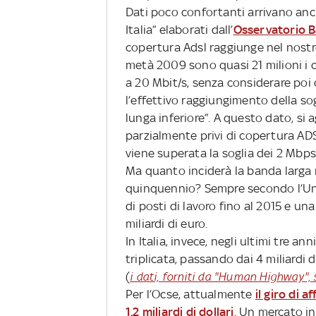
Dati poco confortanti arrivano anch
Italia” elaborati dall’
Osservatorio 
copertura Adsl raggiunge nel nostr
metà 2009 sono quasi 21 milioni i 
a 20 Mbit/s, senza considerare poi 
l’effettivo raggiungimento della so
lunga inferiore”. A questo dato, si
parzialmente privi di copertura AD
viene superata la soglia dei 2 Mbps
Ma quanto inciderà la banda larga
quinquennio? Sempre secondo l’Uni
di posti di lavoro fino al 2015 e u
miliardi di euro.
In Italia, invece, negli ultimi tre an
triplicata, passando dai 4 miliardi d
(
i dati, forniti da "Human Highway", 
Per l’Ocse, attualmente
il giro di 
1,2 miliardi di dollari
. Un mercato in