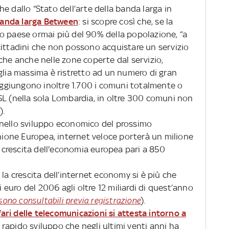
e dallo “Stato dell’arte della banda larga in
Banda larga Between
: si scopre così che, se la
o paese ormai più del 90% della popolazione, “a
cittadini che non possono acquistare un servizio
che anche nelle zone coperte dal servizio,
glia massima è ristretto ad un numero di gran
 aggiungono inoltre 1.700 i comuni totalmente o
SL (nella sola Lombardia, in oltre 300 comuni non
).
 nello sviluppo economico del prossimo
one Europea, internet veloce porterà un milione
na crescita dell'economia europea pari a 850
ni la crescita dell’internet economy si è più che
i euro del 2006 agli oltre 12 miliardi di quest’anno
sono consultabili previa registrazione
).
affari delle telecomunicazioni si attesta intorno a
 rapido sviluppo che negli ultimi venti anni ha