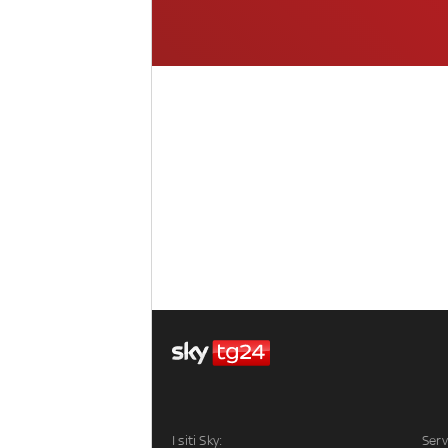
I siti Sky:
Serv