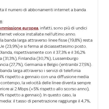
ta il numero di abbonamenti internet a banda
8:
Commissione europea
, infatti, sono più di undici
internet veloce installate nell’ultimo anno.
ella banda larga attraverso linee fisse (19,8%) resta
 Ue (23,9%) e si ferma al diciassettesimo posto.
Olanda, rispettivamente con il 37,3% e il 36,2%
ia (31,3%), Finlandia (30,7%), Lussemburgo
ncia (27,7%), Germania e Belgio (entrambi 27,5%).
nda larga attraverso i servizi di telefonia
4% rispetto a gennaio con una diffusione media
l contempo, la velocità delle linee diventa sempre
riore ai 2 Mbps (+5% rispetto allo scorso anno),
% rispetto a gennaio). In questo caso, la
 media: il tasso di penetrazione raggiunge il 4,7%,