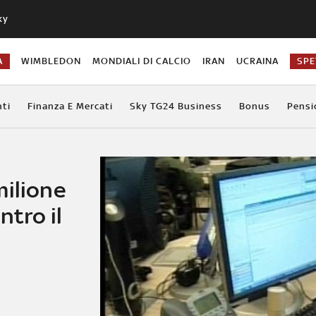
ky
A
WIMBLEDON
MONDIALI DI CALCIO
IRAN
UCRAINA
SPE
ti
Finanza E Mercati
Sky TG24 Business
Bonus
Pensi
milione
ntro il