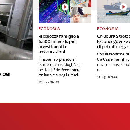
ECONOMIA
ECONOMIA
Ricchezza famiglie a
Chiusura Strett
6.500 miliardi: più
le conseguenze s
investimenti e
di petrolio e gas
assicurazioni
Con la tensione di
Il risparmio privato si
tra Usa e Iran, il n
conferma uno degli "assi
navi in transito ne
portanti" dell'economia
di...
o per
italiana ma negli ultimi...
11 lug - 07:00
12 lug - 06:30