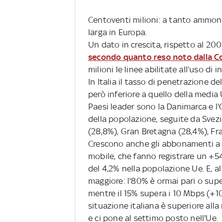
Centoventi milioni: a tanto ammon
larga in Europa.
Un dato in crescita, rispetto al 200
secondo quanto reso noto dalla 
milioni le linee abilitate all’uso di 
In Italia il tasso di penetrazione d
però inferiore a quello della media
Paesi leader sono la Danimarca e l'
della popolazione, seguite da Svez
(28,8%), Gran Bretagna (28,4%), Fra
Crescono anche gli abbonamenti a ba
mobile, che fanno registrare un +5
del 4,2% nella popolazione Ue. E, a
maggiore: l'80% è ormai pari o supe
mentre il 15% supera i 10 Mbps (+10
situazione italiana è superiore alla
e ci pone al settimo posto nell'Ue.