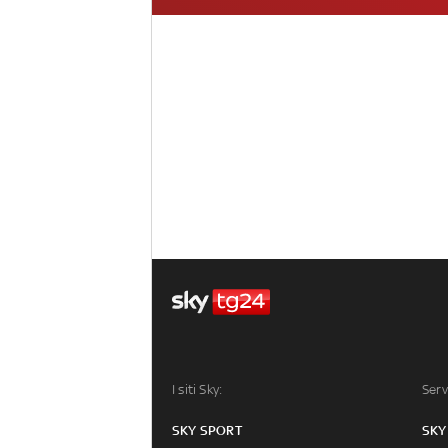
I siti Sky:
Serv
SKY SPORT
SKY