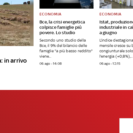
ECONOMIA
ECONOMIA
Bce, la crisi energetica
Istat, produzion
colpisce famiglie più
industriale in ca
povere. Lo studio
a giugno
Secondo uno studio della
L’indice destagiona
Bce, il 9% del bilancio delle
mensile cresce su 
famiglie "a più basso reddito"
congiunturale solo
viene...
l’energia (+0,8%),...
: in arrivo
06 ago - 14:08
06 ago - 12:15