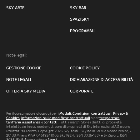
SKY ARTE
SKY BAR
SPAZI SKY
PROGRAMMI
Note legali:
GESTIONE COOKIE
COOKIE POLICY
NOTE LEGALI
DICHIARAZIONE DI ACCESSIBILITÀ
OFFERTA SKY MEDIA
CORPORATE
Per il consumatore clicca qui per i
Moduli, Condizioni contrattuali
,
Privacy &
Cookies
,
informazioni sulle modifiche contrattuali
o per
trasparenza
tariffaria
,
assistenza
e
contatti
. Tutti i marchi Sky e i diritti di proprietà
intellettuale in essi contenuti, sono di proprietà di Sky international AG e sono
utilizzati su licenza. Copyright 2026 Sky Italia - Sky Italia Srl Via Monte Penice, 7 -
20138 Milano P.IVA 04619241005. SkyTG24: ISSN 3035-1537 e SkySport: ISSN
3035-1545.
Segnalazione Abusi