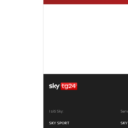
I siti Sky:
Serv
SKY SPORT
SKY