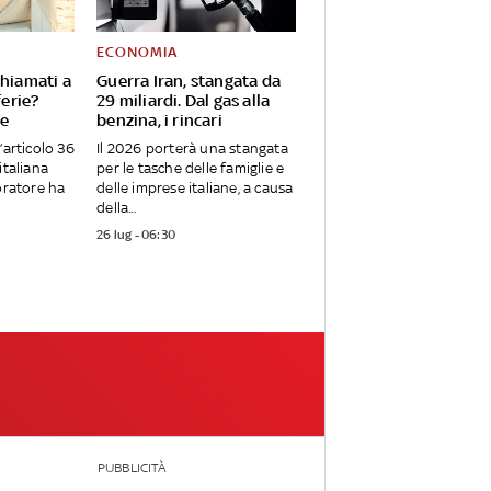
ECONOMIA
chiamati a
Guerra Iran, stangata da
ferie?
29 miliardi. Dal gas alla
ge
benzina, i rincari
’articolo 36
Il 2026 porterà una stangata
italiana
per le tasche delle famiglie e
oratore ha
delle imprese italiane, a causa
della...
26 lug - 06:30
PUBBLICITÀ