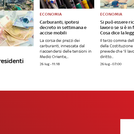
ECONOMIA
ECONOMIA
Carburanti, ipotesi
Si può essere ri
decreto in settimana e
lavoro se si è in 
accise mobili
Cosa dice la leg
La corsa dei prezzi dei
Il terzo comma dell
carburanti, innescata dal
della Costituzione 
riaccendersi delle tensioni in
prevede che “il lav
Medio Oriente,...
diritto...
residenti
26 lug - 11:18
26 lug - 07:00