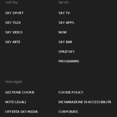
I siti Sky:
Servizi:
SKY SPORT
SKY TV
SKY TG24
SKY APPS
SKY VIDEO
NOW
SKY ARTE
SKY BAR
SPAZI SKY
PROGRAMMI
Note legali:
GESTIONE COOKIE
COOKIE POLICY
NOTE LEGALI
DICHIARAZIONE DI ACCESSIBILITÀ
OFFERTA SKY MEDIA
CORPORATE