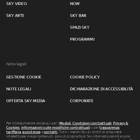
SKY VIDEO
NOW
SKY ARTE
SKY BAR
SPAZI SKY
PROGRAMMI
Note legali:
GESTIONE COOKIE
COOKIE POLICY
NOTE LEGALI
DICHIARAZIONE DI ACCESSIBILITÀ
OFFERTA SKY MEDIA
CORPORATE
Per il consumatore clicca qui per i
Moduli, Condizioni contrattuali
,
Privacy &
Cookies
,
informazioni sulle modifiche contrattuali
o per
trasparenza
tariffaria
,
assistenza
e
contatti
. Tutti i marchi Sky e i diritti di proprietà
intellettuale in essi contenuti, sono di proprietà di Sky international AG e sono