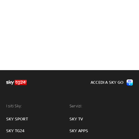
ACCEDI A SKY GO
I siti Sky:
Servizi:
SKY SPORT
SKY TV
SKY TG24
SKY APPS