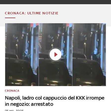
CRONACA: ULTIME NOTIZIE
CRONACA
Napoli, ladro col cappuccio del KKK irrompe
in negozio: arrestato
06 ago - 10:06