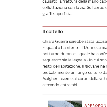
causato la frattura della mano c
colluttazione con la zia. Sul corpo e
graffi superficiali.
Il coltello
Chiara Guerra sarebbe stata uccisa i
E' quanto ha riferito il 17enne ai m
notturno durante il quale ha confes
sequestro sia la legnaia - in cui so
resto dell'abitazione. Il giovane ha r
probabilmente un lungo coltello da
Malgher insieme al corpo della vitt
cercando entrambi.
APPROFON