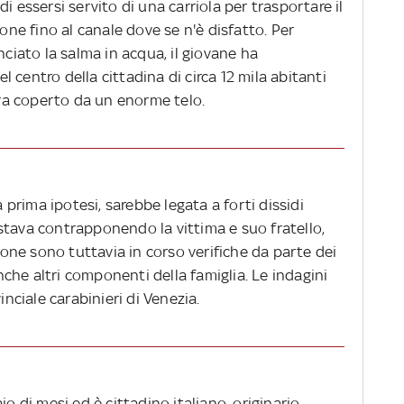
i essersi servito di una carriola per trasportare il
ione fino al canale dove se n'è disfatto. Per
nciato la salma in acqua, il giovane ha
 centro della cittadina di circa 12 mila abitanti
 era coperto da un enorme telo.
rima ipotesi, sarebbe legata a forti dissidi
stava contrapponendo la vittima e suo fratello,
sione sono tuttavia in corso verifiche da parte dei
che altri componenti della famiglia. Le indagini
ciale carabinieri di Venezia.
io di mesi ed è cittadino italiano, originario