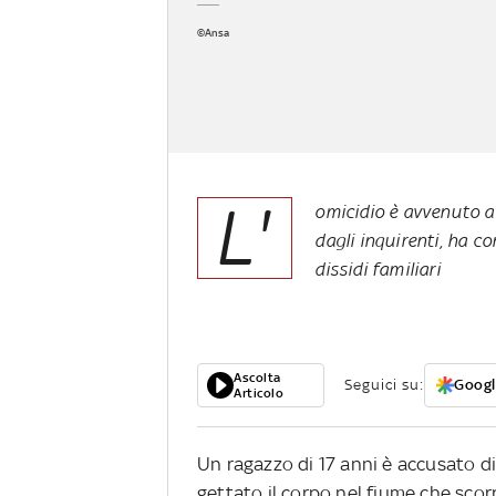
©Ansa
L'
omicidio è avvenuto a 
dagli inquirenti, ha c
dissidi familiari
Ascolta
Seguici su:
Googl
Articolo
Un ragazzo di 17 anni è accusato di 
gettato il corpo nel fiume che scorr