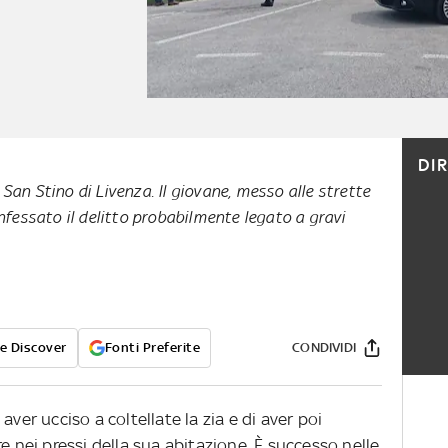
DI
San Stino di Livenza. Il giovane, messo alle strette
onfessato il delitto probabilmente legato a gravi
e Discover
Fonti Preferite
CONDIVIDI
aver ucciso a coltellate la zia e di aver poi
e nei pressi della sua abitazione. È successo nelle