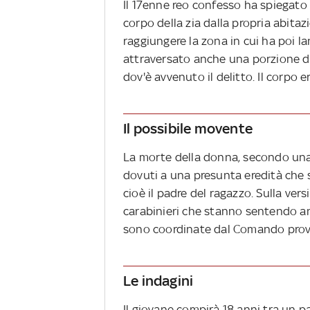
Il 17enne reo confesso ha spiegato d
corpo della zia dalla propria abitaz
raggiungere la zona in cui ha poi la
attraversato anche una porzione del
dov'è avvenuto il delitto. Il corpo
Il possibile movente
La morte della donna, secondo una p
dovuti a una presunta eredità che 
cioè il padre del ragazzo. Sulla ver
carabinieri che stanno sentendo an
sono coordinate dal Comando provin
Le indagini
Il giovane compirà 18 anni tra un pa