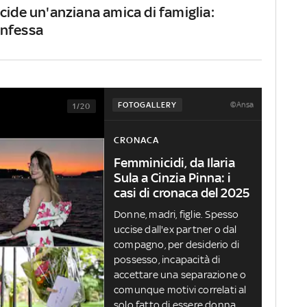
cide un'anziana amica di famiglia:
onfessa
©Ansa
FOTOGALLERY
1/20
CRONACA
Femminicidi, da Ilaria
Sula a Cinzia Pinna: i
casi di cronaca del 2025
Donne, madri, figlie. Spesso
uccise dall'ex partner o dal
compagno, per desiderio di
possesso, incapacità di
accettare una separazione o
comunque motivi correlati al
solo fatto di essere donna.