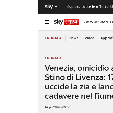
Esplora tutte le offerte S
CAOS MIGRANTI 
CRONACA
News
Video
Approf
CRONACA
Venezia, omicidio 
Stino di Livenza: 
uccide la zia e lan
cadavere nel fium
14 giu 2026 - 09:56