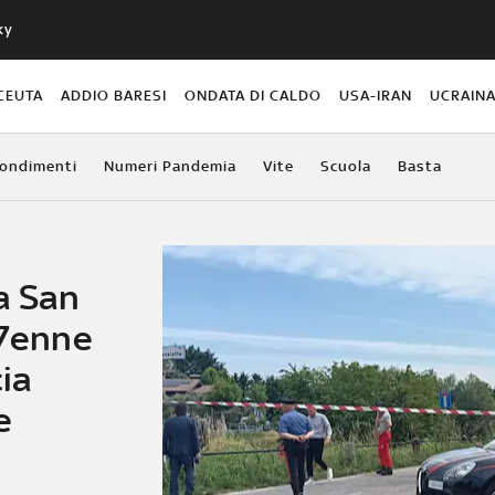
ky
CEUTA
ADDIO BARESI
ONDATA DI CALDO
USA-IRAN
UCRAIN
ondimenti
Numeri Pandemia
Vite
Scuola
Basta
a San
17enne
cia
e