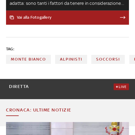
adatta: sono tanti i fattori da tenere in considerazione
quando si decide di partire per un'escursione sulla neve.
Ecco le regole da seguire
Vai alla Fotogallery
TAG:
MONTE BIANCO
ALPINISTI
SOCCORSI
DIRETTA
LIVE
CRONACA: ULTIME NOTIZIE