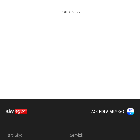
PUBBLICITÀ
ACCEDI A SKY GO
I siti Sky:
Servizi: