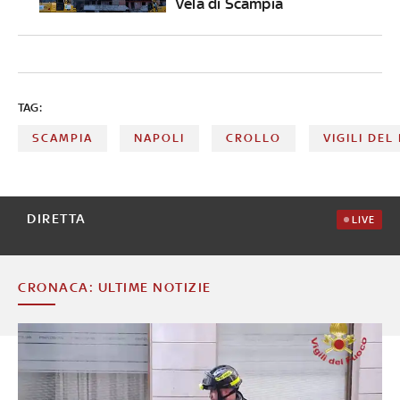
Vela di Scampia
TAG:
SCAMPIA
NAPOLI
CROLLO
VIGILI DEL
DIRETTA
LIVE
CRONACA: ULTIME NOTIZIE