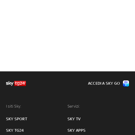
ACCEDI A SKY GO
I siti Sky:
Servizi:
SKY SPORT
SKY TV
SKY TG24
SKY APPS