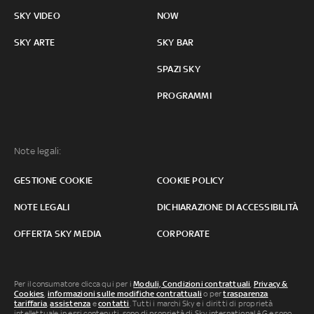
SKY VIDEO
NOW
SKY ARTE
SKY BAR
SPAZI SKY
PROGRAMMI
Note legali:
GESTIONE COOKIE
COOKIE POLICY
NOTE LEGALI
DICHIARAZIONE DI ACCESSIBILITÀ
OFFERTA SKY MEDIA
CORPORATE
Per il consumatore clicca qui per i
Moduli, Condizioni contrattuali
,
Privacy &
Cookies
,
informazioni sulle modifiche contrattuali
o per
trasparenza
tariffaria
,
assistenza
e
contatti
. Tutti i marchi Sky e i diritti di proprietà
intellettuale in essi contenuti, sono di proprietà di Sky international AG e sono