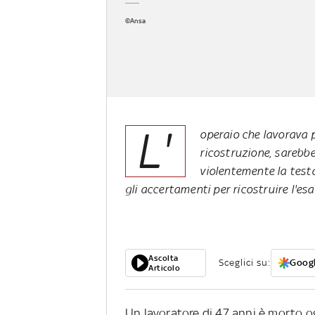
©Ansa
L'
operaio che lavorava p
ricostruzione, sarebb
violentemente la testa
gli accertamenti per ricostruire l'es
Ascolta
Sceglici su:
Googl
Articolo
Un lavoratore di 47 anni è morto og