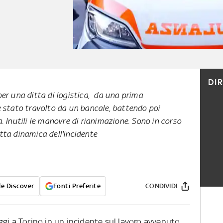
DI
er una ditta di logistica, da una prima
e stato travolto da un bancale, battendo poi
. Inutili le manovre di rianimazione. Sono in corso
atta dinamica dell'incidente
e Discover
Fonti Preferite
CONDIVIDI
gi a Torino in un incidente sul lavoro avvenuto