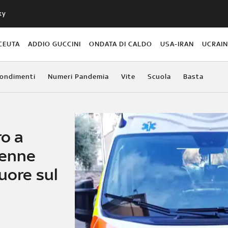
ky
CEUTA
ADDIO GUCCINI
ONDATA DI CALDO
USA-IRAN
UCRAI
ondimenti
Numeri Pandemia
Vite
Scuola
Basta
ro a
7enne
uore sul