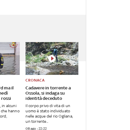
CRONACA
d ma il
Cadavere in torrente a
unedì
Ossola, si indaga su
 rossi
identità deceduto
, in alcuni
Il corpo privo di vita di un
i, che hanno
uomo è stato individuato
Nord,
nelle acque del rio Ogliana,
un torrente...
08 ago - 22:22