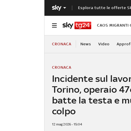
Esplora tutte le offerte S
CAOS MIGRANTI 
CRONACA
News
Video
Approf
CRONACA
Incidente sul lavo
Torino, operaio 4
batte la testa e m
colpo
12 mag 2026 - 15:04