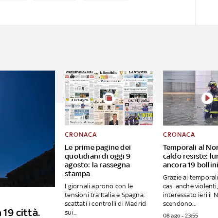
CRONACA
CRONACA
Le prime pagine dei
Temporali al Nor
quotidiani di oggi 9
caldo resiste: l
agosto: la rassegna
ancora 19 bollini
stampa
Grazie ai temporali
I giornali aprono con le
casi anche violent
tensioni tra Italia e Spagna:
interessato ieri il 
scattati i controlli di Madrid
scendono...
 19 città.
sui...
08 ago - 23:55