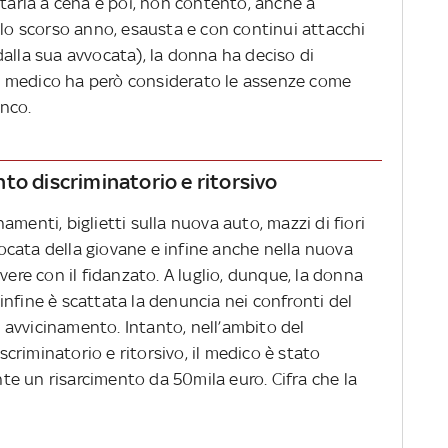
itarla a cena e poi, non contento, anche a
llo scorso anno, esausta e con continui attacchi
alla sua avvocata), la donna ha deciso di
 Il medico ha però considerato le assenze come
onco.
to discriminatorio e ritorsivo
menti, biglietti sulla nuova auto, mazzi di fiori
vvocata della giovane e infine anche nella nuova
vere con il fidanzato. A luglio, dunque, la donna
e infine è scattata la denuncia nei confronti del
avvicinamento. Intanto, nell’ambito del
riminatorio e ritorsivo, il medico è stato
e un risarcimento da 50mila euro. Cifra che la