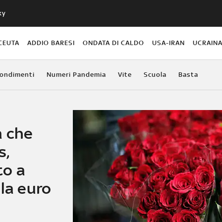
ky
CEUTA
ADDIO BARESI
ONDATA DI CALDO
USA-IRAN
UCRAIN
ondimenti
Numeri Pandemia
Vite
Scuola
Basta
a che
s,
to a
ila euro