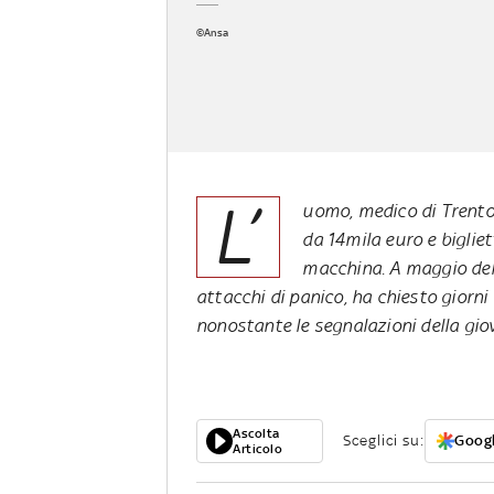
©Ansa
L’
uomo, medico di Trento,
da 14mila euro e bigliet
macchina. A maggio del
attacchi di panico, ha chiesto giorni d
nonostante le segnalazioni della gio
Ascolta
Sceglici su:
Googl
Articolo