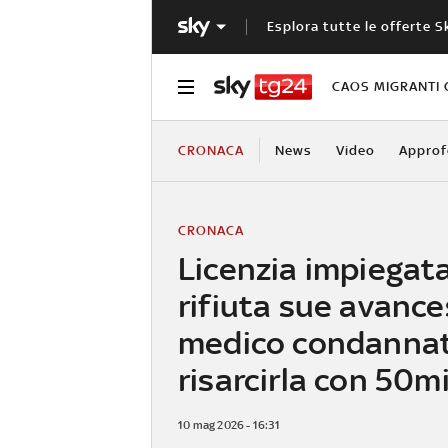
Esplora tutte le offerte S
CAOS MIGRANTI 
CRONACA
News
Video
Approf
CRONACA
Licenzia impiegat
rifiuta sue avance
medico condanna
risarcirla con 50m
10 mag 2026 - 16:31