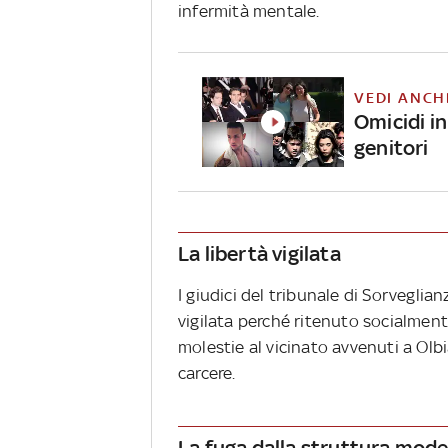
infermità mentale.
VEDI ANCH
Omicidi in
genitori
La libertà vigilata
I giudici del tribunale di Sorveglia
vigilata perché ritenuto socialmente
molestie al vicinato avvenuti a Olbi
carcere.
La fuga dalla struttura mo