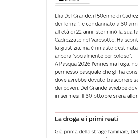
Elia Del Grande, il 50enne di Cadrez
dei fornai", e condannato a 30 anni 
all'età di 22 anni, sterminò la sua 
Cadrezzate nel Varesotto. Ha scont
la giustizia, ma è rimasto destinat
ancora “socialmente pericoloso”.
A Pasqua 2026 l'ennesima fuga: non 
permesso pasquale che gli ha consen
dove avrebbe dovuto trascorrere s
dei poveri. Del Grande avrebbe dovu
in sei mesi. Il 30 ottobre si era a
La droga e i primi reati
Già prima della strage familiare, De