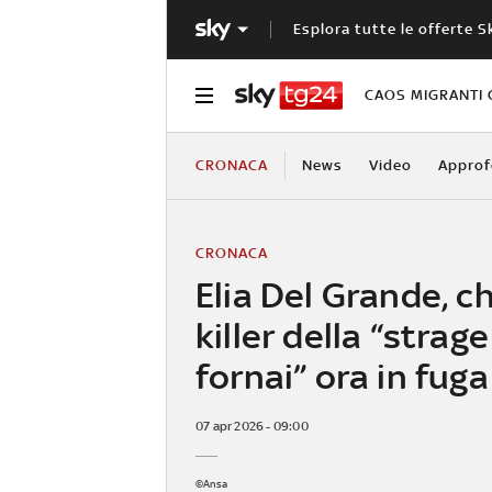
Esplora tutte le offerte S
CAOS MIGRANTI 
CRONACA
News
Video
Approf
CRONACA
Elia Del Grande, chi
killer della “strage
fornai” ora in fuga
07 apr 2026 - 09:00
©Ansa