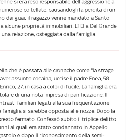
enne si era reso responsabile dell’aggressione a
umerose coltellate, causandogli la perdita di un
ano dai guai, il ragazzo venne mandato a Santo
 alcune proprietà immobiliari. Lì Elia Del Grande
una relazione, osteggiata dalla famiglia.
ella che è passata alle cronache come "la strage
 aver assunto cocaina, uccise il padre Enea, 58
 Enrico, 27, in casa a colpi di fucile. La famiglia era
olare di una nota impresa di panificazione. Il
ntrasti familiari legati alla sua frequentazione
 famiglia si sarebbe opposta alle nozze. Dopo la
resto fermato. Confessò subito il triplice delitto
anni ai quali era stato condannato in Appello
gastolo e dopo il riconoscimento della semi-