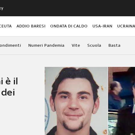
ky
CEUTA
ADDIO BARESI
ONDATA DI CALDO
USA-IRAN
UCRAIN
ondimenti
Numeri Pandemia
Vite
Scuola
Basta
 è il
 dei