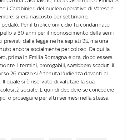
re da una casa lavoro, ma a Castelfranco Emilia. A
o i Carabinieri del nucleo operativo di Varese e
mbre: si era nascosto per settimane,
 pedalò. Per il triplice omicidio fu condannato
ppello a 30 anni per il riconoscimento della semi
i previsti dalla legge ne ha espiati 25, ma una
tenuto ancora socialmente pericoloso. Da qui la
oro, prima in Emilia Romagna e ora, dopo essere
monte. I termini, prorogabili, sarebbero scaduti il
corso 26 marzo si è tenuta l'udienza davanti al
 Il quale si è riservato di valutare la sua
ricolosità sociale. E quindi decidere se concedere
o, o proseguire per altri sei mesi nella stessa