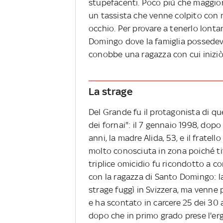
stupefacenti. Poco più che maggior
un tassista che venne colpito con n
occhio. Per provare a tenerlo lont
Domingo dove la famiglia possedeva
conobbe una ragazza con cui iniziò 
La strage
Del Grande fu il protagonista di qu
dei fornai": il 7 gennaio 1998, dopo
anni, la madre Alida, 53, e il fratello
molto conosciuta in zona poiché tit
triplice omicidio fu ricondotto a co
con la ragazza di Santo Domingo: la
strage fuggì in Svizzera, ma venne p
e ha scontato in carcere 25 dei 30 
dopo che in primo grado prese l'er