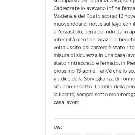
scomparso per la prima volta, semp
Cadrezzate lo avevano infine fermat
Modena e del Ros lo scorso 12 nove
muovendosi di notte sul lago con il
all'ergastolo, pena poi ridotta in a
infermità mentale. Grazie ai benefic
volta uscito dal carcere è stato ri
misura di sicurezza in una casa lav
stato rintracciato e fermato, in Pie
prossimo 13 aprile. Tant'è che lo s
giudice della Sorveglianza di Torino.
situazione sotto il profilo della pe
la libertà, sempre sotto monitoraggi
casa lavoro.
TAG: