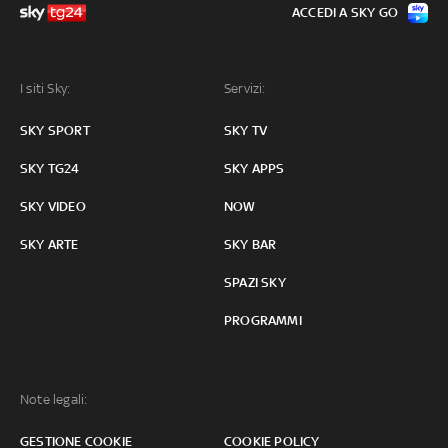
ACCEDI A SKY GO
I siti Sky:
Servizi:
SKY SPORT
SKY TV
SKY TG24
SKY APPS
SKY VIDEO
NOW
SKY ARTE
SKY BAR
SPAZI SKY
PROGRAMMI
Note legali:
GESTIONE COOKIE
COOKIE POLICY