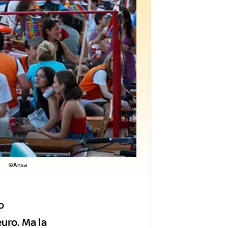
©Ansa
o
euro. Ma la