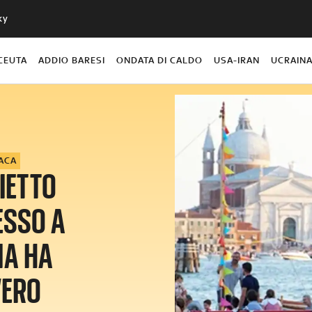
ky
CEUTA
ADDIO BARESI
ONDATA DI CALDO
USA-IRAN
UCRAIN
ACA
LIETTO
ESSO A
IA HA
VERO