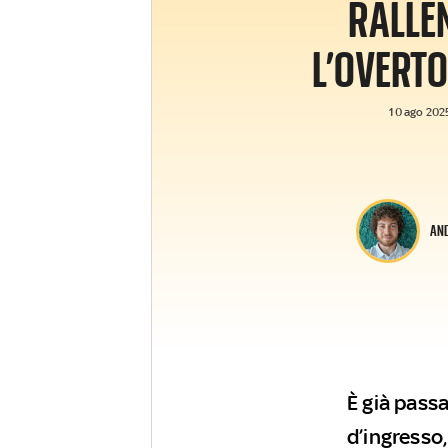
RALLE
L’OVERT
10 ago 2025
AN
È già pass
d’ingresso,