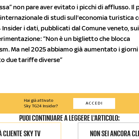
ssa” non pare aver evitato i picchi di afflusso. Il
 internazionale di studi sull'economia turistic
Insider i dati, pubblicati dal Comune veneto, sui
erimentazione: “Non è un biglietto che blocca
ism. Ma nel 2025 abbiamo già aumentato i giorni d
o due tariffe diverse”
Hai già attivato
ACCEDI
Sky TG24 Insider?
PUOI CONTINUARE A LEGGERE L'ARTICOLO:
IÀ CLIENTE SKY TV
NON SEI ANCORA CL