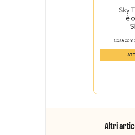
Sky T
è 
S
Cosa comp
Tutti gli art
AT
Sky Sport I
Approfondim
vista autore
La newslett
Insider e Sk
Altri artic