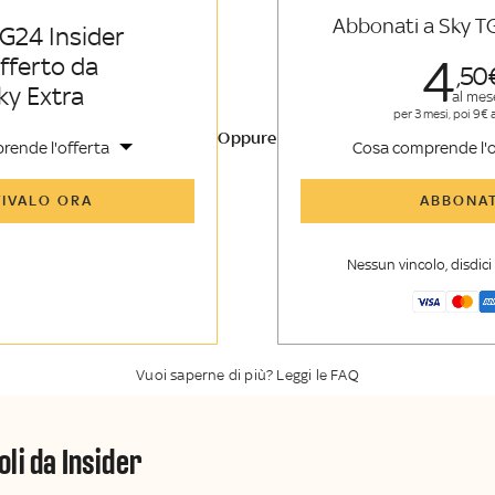
Abbonati a Sky T
G24 Insider
4
offerto da
50
ky Extra
al mes
per 3 mesi, poi 9€ 
Oppure
rende l'offerta
Cosa comprende l'o
icoli di Sky TG24 Insider e
Tutti gli articoli di Sk
TIVALO ORA
ABBONAT
nsider
enti, opinioni e punti di
Approfondimenti
,
opi
voli
vista autorevoli
Nessun vincolo, disdic
er esclusiva di Sky TG24
La newsletter esclusiv
y Sport Insider
Insider
Vuoi saperne di più? Leggi le FAQ
oli da Insider