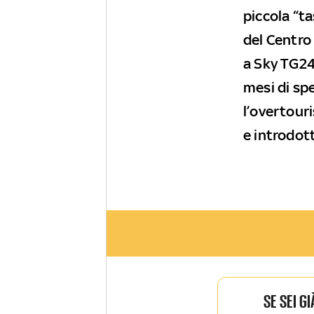
piccola “ta
del Centro
a Sky TG24 
mesi di sp
l’overtour
e introdott
SE SEI G