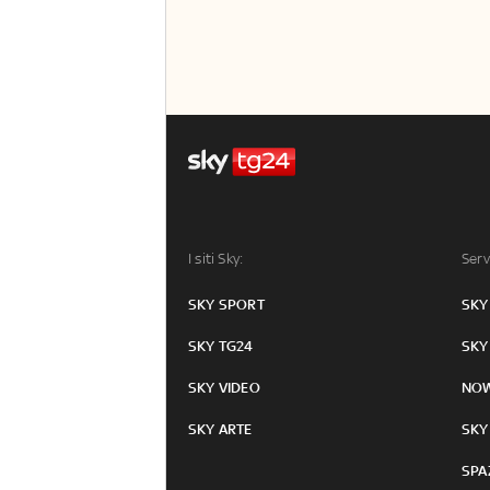
I siti Sky:
Serv
SKY SPORT
SKY
SKY TG24
SKY
SKY VIDEO
NO
SKY ARTE
SKY
SPA