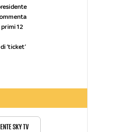
 presidente
a commenta
 primi 12
i ‘ticket’
IENTE SKY TV