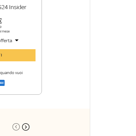
G24 Insider
e
al mese
fferta
y TG24 Insider
I
nioni e punti di
i quando vuoi
a di Sky TG24