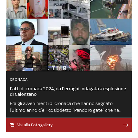
1/33
CRONACA
Fatti di cronaca 2024, da Ferragni indagata a esplosione
di Calenzano
Fra gli avvenimenti di cronaca che hanno segnato
l’ultimo anno c’è il cosiddetto “Pandoro gate” che ha
coinvolto l’imprenditrice digitale. Poi le proteste degli
agricoltori, le stragi in famiglia - Altavilla Milicia, Cisterna di
Vai alla Fotogallery
Latina, Paderno Dugnano e Nuoro -, gli incidenti sul
lavoro - da Firenze a Bargi -, le inchieste sui casi di