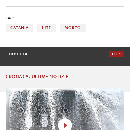
dossieraggio, Toti ai domiciliari, il ritorno in Italia di Chico
Forti, il naufragio del Bayesian, l’omicidio di Sharon
TAG:
Verzeni e l’inchiesta sulle curve ultras
CATANIA
LITE
MORTO
DIRETTA
LIVE
CRONACA: ULTIME NOTIZIE