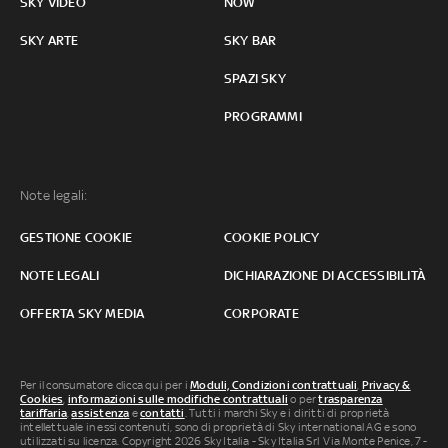
SKY VIDEO
NOW
SKY ARTE
SKY BAR
SPAZI SKY
PROGRAMMI
Note legali:
GESTIONE COOKIE
COOKIE POLICY
NOTE LEGALI
DICHIARAZIONE DI ACCESSIBILITÀ
OFFERTA SKY MEDIA
CORPORATE
Per il consumatore clicca qui per i
Moduli, Condizioni contrattuali
,
Privacy &
Cookies
,
informazioni sulle modifiche contrattuali
o per
trasparenza
tariffaria
,
assistenza
e
contatti
. Tutti i marchi Sky e i diritti di proprietà
intellettuale in essi contenuti, sono di proprietà di Sky international AG e sono
utilizzati su licenza. Copyright 2026 Sky Italia - Sky Italia Srl Via Monte Penice, 7 -