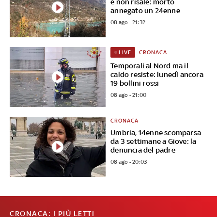
e non risale: morto
annegato un 24enne
08 ago - 21:32
CRONACA
LIVE
Temporali al Nord ma il
caldo resiste: lunedì ancora
19 bollini rossi
08 ago - 21:00
CRONACA
Umbria, 14enne scomparsa
da 3 settimane a Giove: la
denuncia del padre
08 ago - 20:03
CRONACA: I PIÙ LETTI