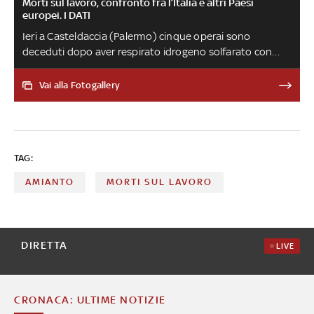
Morti sul lavoro, confronto fra l’Italia e altri Paesi
europei. I DATI
Ieri a Casteldaccia (Palermo) cinque operai sono
deceduti dopo aver respirato idrogeno solfarato con
una concentrazione 10 volte superiore al limite durante
lavori di manutenzione di una vasca fognaria. Si tratta
Vai alla Fotogallery
dell’ennesima strage sul lavoro nel nostro Paese, che
però non è fra i peggiori del Vecchio Continente. Di
questo si è parlato nella puntata del 6 maggio di Numeri,
approfondimento di Sky TG24
TAG:
AMIANTO
MORTI SUL LAVORO
DIRETTA
LIVE
CRONACA: ULTIME NOTIZIE