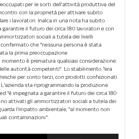
preoccupati per le sorti dell'attività produttiva del
incontro con la proprietà per attivare subito
are i lavoratori. Inalca in una nota ha subito
garantire il futuro dei circa 180 lavoratori e con
ammortizzatori sociali a tutela dei livelli
e confermato che "nessuna persona è stata
stata la prima preoccupazione
"al momento è prematura qualsiasi considerazione:
delle autorità competenti". Lo stabilimento "era
 fresche per conto terzi, con prodotti confezionati
e. L'azienda sta riprogrammando la produzione
 ed "è impegnata a garantire il futuro dei circa 180
nno attivati gli ammortizzatori sociali a tutela dei
riguarda l'impatto ambientale, "al momento non
uali contaminazioni".