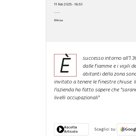
11 feb 2025 - 16:51
©Ansa
È
successo intorno all’1.
dalle fiamme e i vigili 
abitanti della zona son
invitato a tenere le finestre chiuse. 
l'azienda ha fatto sapere che "sarann
livelli occupazionali"
Ascolta
Sceglici su:
Googl
Articolo