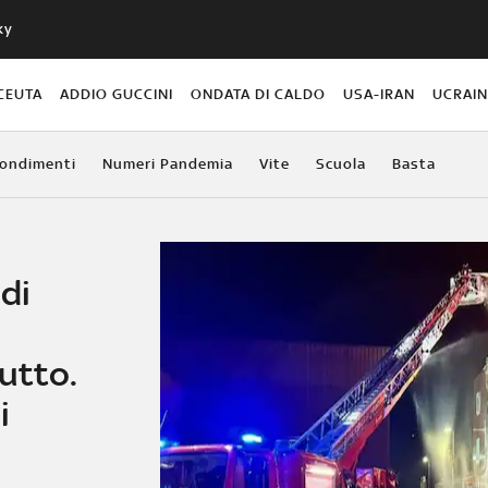
ky
CEUTA
ADDIO GUCCINI
ONDATA DI CALDO
USA-IRAN
UCRAI
ondimenti
Numeri Pandemia
Vite
Scuola
Basta
 di
utto.
i