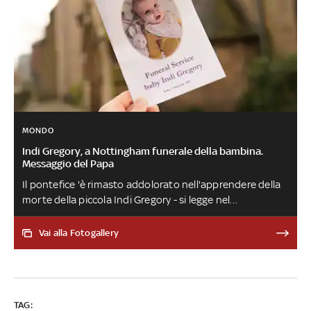
MONDO
Indi Gregory, a Nottingham funerale della bambina.
Messaggio del Papa
Il pontefice 'è rimasto addolorato nell'apprendere della
morte della piccola Indi Gregory - si legge nel
telegramma - e invia le condoglianze e l'assicurazione
della sua vicinanza spirituale ai suoi genitori, Dean e
Vai alla Fotogallery
Claire'. Presente alla cerimonia una delegazione del
governo italiano con la ministra alla Famiglia Eugenia
Roccella e la ministra per le Disabilità Alessandra
Locatelli
TAG: