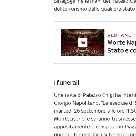
Sinagoga, nelle mani del fratello G
del terrorismo dalle quali era stat
VEDI ANCH
Morte Napo
Stato e c
I funerali
Una nota di Palazzo Chigi ha intanto 
Giorgio Napolitano. “Le esequie di 
martedì 26 settembre, alle ore 11:3
Montecitorio, e saranno trasmesse i
appositamente predisposti in Piazza
quindi, i funerali laici si tengono n