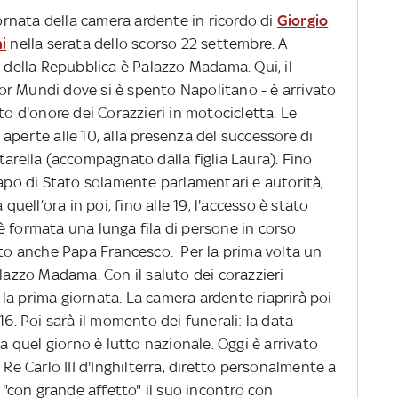
iornata della camera ardente in ricordo di
Giorgio
i
nella serata dello scorso 22 settembre. A
e della Repubblica è Palazzo Madama. Qui, il
ator Mundi dove si è spento Napolitano - è arrivato
to d'onore dei Corazzieri in motocicletta. Le
aperte alle 10, alla presenza del successore di
tarella (accompagnato dalla figlia Laura). Fino
capo di Stato solamente parlamentari e autorità,
quell’ora in poi, fino alle 19, l'accesso è stato
i è formata una lunga fila di persone in corso
vato anche Papa Francesco. Per la prima volta un
alazzo Madama. Con il saluto dei corazzieri
19 la prima giornata. La camera ardente riaprirà poi
16. Poi sarà il momento dei funerali: la data
 a quel giorno è lutto nazionale. Oggi è arrivato
 Re Carlo III d'Inghilterra, diretto personalmente a
a "con grande affetto" il suo incontro con