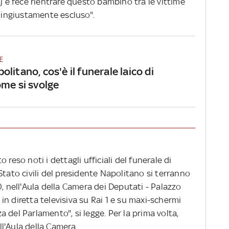
aj e fece rientrare questo bambino tra le vittime
o ingiustamente escluso".
E
litano, cos'è il funerale laico di
ome si svolge
reso noti i dettagli ufficiali del funerale di
Stato civili del presidente Napolitano si terranno
0, nell'Aula della Camera dei Deputati - Palazzo
n diretta televisiva su Rai 1 e su maxi-schermi
 del Parlamento", si legge. Per la prima volta,
ell'Aula della Camera.