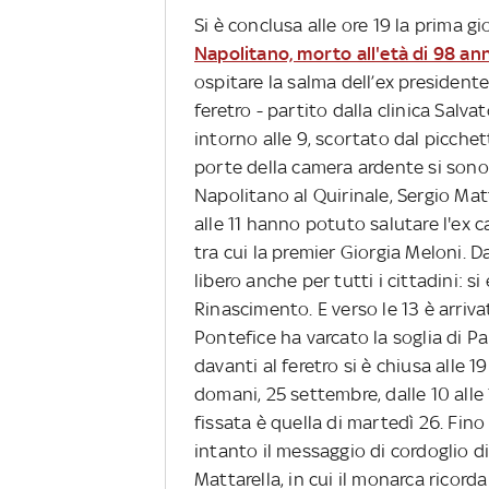
Si è conclusa alle ore 19 la prima g
Napolitano, morto all'età di 98 ann
ospitare la salma dell’ex president
feretro - partito dalla clinica Salv
intorno alle 9, scortato dal picchet
porte della camera ardente si sono 
Napolitano al Quirinale, Sergio Mat
alle 11 hanno potuto salutare l'ex 
tra cui la premier Giorgia Meloni. Da 
libero anche per tutti i cittadini: s
Rinascimento. E verso le 13 è arri
Pontefice ha varcato la soglia di P
davanti al feretro si è chiusa alle 
domani, 25 settembre, dalle 10 alle 
fissata è quella di martedì 26. Fino
intanto il messaggio di cordoglio di
Mattarella, in cui il monarca ricord