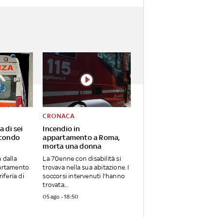
CRONACA
a di sei
Incendio in
econdo
appartamento a Roma,
morta una donna
 dalla
La 70enne con disabilità si
partamento
trovava nella sua abitazione. I
riferia di
soccorsi intervenuti l'hanno
trovata...
05 ago - 18:50