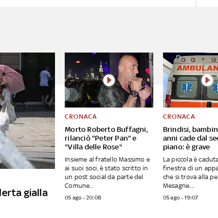
CRONACA
CRONACA
Morto Roberto Buffagni,
Brindisi, bambin
rilanciò "Peter Pan" e
anni cade dal s
"Villa delle Rose"
piano: è grave
Insieme al fratello Massimo e
La piccola è caduta
ai suoi soci, è stato scritto in
finestra di un ap
un post social da parte del
che si trova alla pe
Comune...
Mesagne....
lerta gialla
05 ago - 20:08
05 ago - 19:07