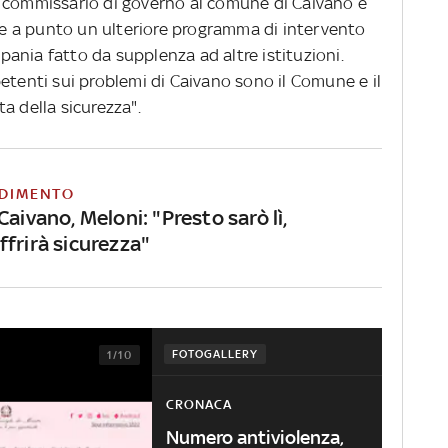
 commissario di governo al comune di Caivano e
ere a punto un ulteriore programma di intervento
ania fatto da supplenza ad altre istituzioni.
etenti sui problemi di Caivano sono il Comune e il
a della sicurezza".
DIMENTO
Caivano, Meloni: "Presto sarò lì,
frirà sicurezza"
FOTOGALLERY
1/10
CRONACA
Numero antiviolenza,