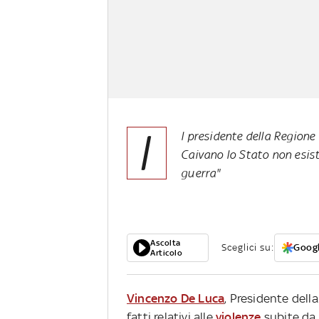
I
l presidente della Regione
Caivano lo Stato non esist
guerra"
Ascolta
Sceglici su:
Googl
Articolo
Vincenzo De Luca
, Presidente dell
fatti relativi alle
violenze
subite da 