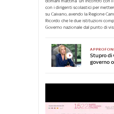
domani mattina un incontro con il
con i dirigenti scolastici per mett
su Caivano, avendo la Regione Camp
Ricordo che le due istituzioni comp
Governo nazionale dal punto di vist
APPROFON
Stupro di 
governo of