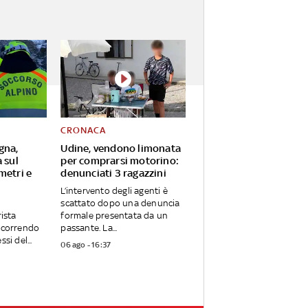
CRONACA
gna,
Udine, vendono limonata
 sul
per comprarsi motorino:
metri e
denunciati 3 ragazzini
L’intervento degli agenti è
scattato dopo una denuncia
rista
formale presentata da un
ercorrendo
passante. La...
si del...
06 ago - 16:37