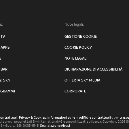
izi:
Note legali:
 TV
GESTIONE COOKIE
 APPS
COOKIE POLICY
W
NOTE LEGALI
 BAR
DICHIARAZIONE DI ACCESSIBILITÀ
ZI SKY
OFFERTA SKY MEDIA
GRAMMI
CORPORATE
contrattuali
,
Privacy & Cookies
,
informazioni sulle modifiche contrattuali
o per
traspa
uti, sono di proprietà di Sky international AG e sono utilizzati su licenza. Copyright 2026 Sky
 SkySport: ISSN 3035-1545.
Segnalazione Abusi