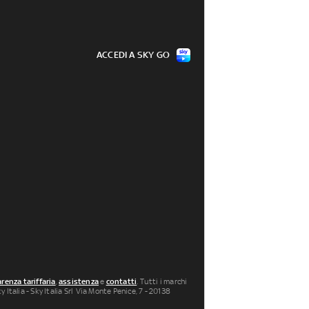
ACCEDI A SKY GO
renza tariffaria
,
assistenza
e
contatti
. Tutti i marchi
 Italia - Sky Italia Srl Via Monte Penice, 7 - 20138