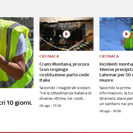
CRONACA
CRONACA
Crans Montana, procura
Incidenti monta
Sion respinge
14enne precipita
costituzione parte civile
Latemar per 50 
Italia
muore
Secondo i magistrati svizzeri,
Secondo le prime
"né la cittadinanza italiana di
informazioni, la tu
diverse vittime, né i costi...
straniera stava p
ri 10 giorni.
un sentiero nei pres
06 ago - 17:59
06 ago - 16:56