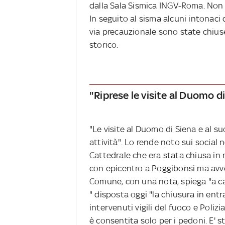
dalla Sala Sismica INGV-Roma. Non
In seguito al sisma alcuni intonaci
via precauzionale sono state chiuse
storico.
"Riprese le visite al Duomo d
"Le visite al Duomo di Siena e al s
attività". Lo rende noto sui social n
Cattedrale che era stata chiusa in
con epicentro a Poggibonsi ma avver
Comune, con una nota, spiega "a cau
" disposta oggi "la chiusura in entr
intervenuti vigili del fuoco e Poliz
è consentita solo per i pedoni. E' s