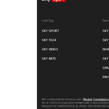
I siti Sky:
Serv
SKY SPORT
SKY
SKY TG24
SKY
SKY VIDEO
NO
SKY ARTE
SKY
SPA
PRO
Per il consumatore clicca qui per i
Moduli, Condizioni 
Sky e i diritti di proprietà intellettuale in essi conten
Milano P.IVA 04619241005. SkyTG24: ISSN 3035-1537 e