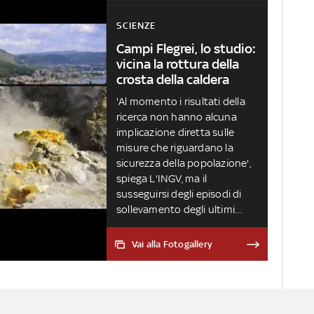
SCIENZE
Campi Flegrei, lo studio:
vicina la rottura della
crosta della caldera
'Al momento i risultati della
ricerca non hanno alcuna
implicazione diretta sulle
misure che riguardano la
sicurezza della popolazione',
spiega L'INGV, ma il
susseguirsi degli episodi di
sollevamento degli ultimi
decenni ha causato un
progressivo indebolimento
Vai alla Fotogallery
nella crosta della caldera dei
Campi Flegrei