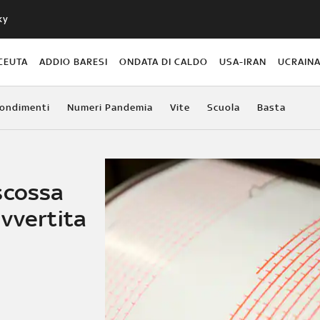
ky
CEUTA
ADDIO BARESI
ONDATA DI CALDO
USA-IRAN
UCRAIN
ondimenti
Numeri Pandemia
Vite
Scuola
Basta
scossa
avvertita